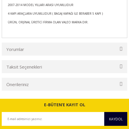
2007-2014 MODEL YILLARI ARASI UYUMLUDUR
4 KAPI ARAÇLARA UYUMLUDUR ( BAGAJ KAPAĞI İLE BERABER 5 KAPI )
ÜRÜN, ORJİNAL ÜRETİCİ FİRMA OLAN VALEO MARKA DIR.
Yorumlar
Taksit Seçenekleri
Bu ürüne ilk yorumu siz yapın!
Önerileriniz
Yorum Yaz
Bu ürünün fiyat bilgisi, resim, ürün açıklamalarında ve diğer
konularda yetersiz gördüğünüz noktaları öneri formunu
E-BÜTEN’E KAYIT OL
kullanarak tarafımıza iletebilirsiniz.
Görüş ve önerileriniz için teşekkür ederiz.
KAYDOL