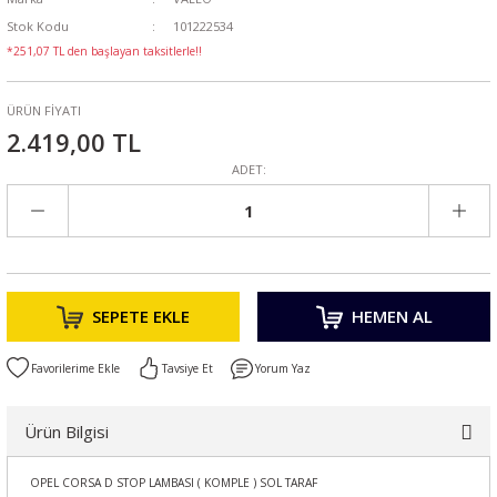
Stok Kodu
101222534
*251,07 TL den başlayan taksitlerle!!
ÜRÜN FİYATI
2.419,00 TL
ADET:
SEPETE EKLE
HEMEN AL
Tavsiye Et
Yorum Yaz
Ürün Bilgisi
OPEL CORSA D STOP LAMBASI ( KOMPLE ) SOL TARAF