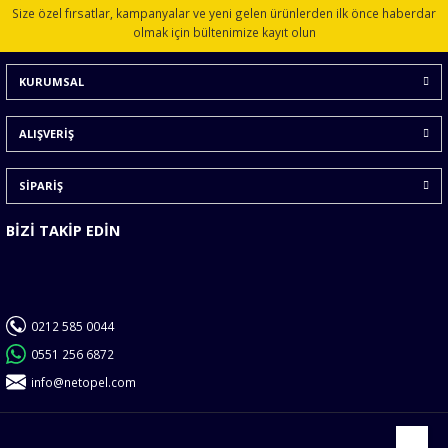
Ürün resmi kalitesiz, bozuk veya görüntülenemiyor.
Size özel fırsatlar, kampanyalar ve yeni gelen ürünlerden ilk önce haberdar
Ürün açıklamasında eksik bilgiler bulunuyor.
olmak için bültenimize kayıt olun
Ürün bilgilerinde hatalar bulunuyor.
KURUMSAL
Ürün fiyatı diğer sitelerden daha pahalı.
Bu ürüne benzer farklı alternatifler olmalı.
ALIŞVERİŞ
SİPARİŞ
BİZİ TAKİP EDİN
Gönder
0212 585 0044
0551 256 6872
info@netopel.com