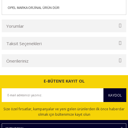
OPEL MARKA ORJİNAL ÜRÜN DÜR
Yorumlar
Taksit Seçenekleri
Bu ürüne ilk yorumu siz yapın!
Önerileriniz
Yorum Yaz
Bu ürünün fiyat bilgisi, resim, ürün açıklamalarında ve diğer
konularda yetersiz gördüğünüz noktaları öneri formunu
E-BÜTEN’E KAYIT OL
kullanarak tarafımıza iletebilirsiniz.
Görüş ve önerileriniz için teşekkür ederiz.
KAYDOL
Ürün resmi kalitesiz, bozuk veya görüntülenemiyor.
Size özel fırsatlar, kampanyalar ve yeni gelen ürünlerden ilk önce haberdar
Ürün açıklamasında eksik bilgiler bulunuyor.
olmak için bültenimize kayıt olun
Ürün bilgilerinde hatalar bulunuyor.