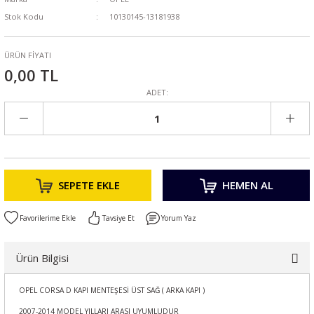
Stok Kodu
10130145-13181938
ÜRÜN FİYATI
0,00 TL
ADET:
SEPETE EKLE
HEMEN AL
Tavsiye Et
Yorum Yaz
Ürün Bilgisi
OPEL CORSA D KAPI MENTEŞESİ ÜST SAĞ ( ARKA KAPI )
2007-2014 MODEL YILLARI ARASI UYUMLUDUR