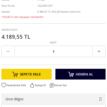
Stok Kodu
1222000-057
Havale
3.980,07 TL (%5,00 havale indirimi)
*434,84 TL den başlayan taksitlerle!!
ÜRÜN FİYATI
4.189,55 TL
ADET:
SEPETE EKLE
HEMEN AL
Tavsiye Et
Yorum Yaz
Ürün Bilgisi