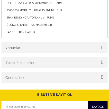
OPEL CORSA C ARKA STOP LAMBASI SOL TARAF
2001-2006 MODEL YILLARI ARASI UYUMLUDUR
SİYAH RENK ( KOYU TONLANMIŞ - FÜME )
ÜRÜN,1.Cİ KALİTE İTHAL MALZEMEDİR.
SAĞ SOL TAKIM FİATIDIR.
Yorumlar
Taksit Seçenekleri
Bu ürüne ilk yorumu siz yapın!
Önerileriniz
Yorum Yaz
Bu ürünün fiyat bilgisi, resim, ürün açıklamalarında ve diğer
konularda yetersiz gördüğünüz noktaları öneri formunu
E-BÜTEN’E KAYIT OL
kullanarak tarafımıza iletebilirsiniz.
Görüş ve önerileriniz için teşekkür ederiz.
KAYDOL