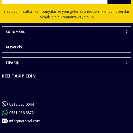
Ürün resmi kalitesiz, bozuk veya görüntülenemiyor.
Size özel fırsatlar, kampanyalar ve yeni gelen ürünlerden ilk önce haberdar
Ürün açıklamasında eksik bilgiler bulunuyor.
olmak için bültenimize kayıt olun
Ürün bilgilerinde hatalar bulunuyor.
KURUMSAL
Ürün fiyatı diğer sitelerden daha pahalı.
Bu ürüne benzer farklı alternatifler olmalı.
ALIŞVERİŞ
SİPARİŞ
BİZİ TAKİP EDİN
Gönder
0212 585 0044
0551 256 6872
info@netopel.com