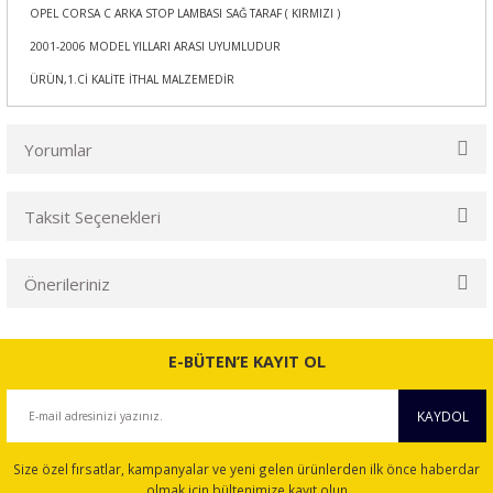
OPEL CORSA C ARKA STOP LAMBASI SAĞ TARAF ( KIRMIZI )
2001-2006 MODEL YILLARI ARASI UYUMLUDUR
ÜRÜN,1.Cİ KALİTE İTHAL MALZEMEDİR
Yorumlar
Taksit Seçenekleri
Bu ürüne ilk yorumu siz yapın!
Önerileriniz
Yorum Yaz
Bu ürünün fiyat bilgisi, resim, ürün açıklamalarında ve diğer
konularda yetersiz gördüğünüz noktaları öneri formunu
E-BÜTEN’E KAYIT OL
kullanarak tarafımıza iletebilirsiniz.
Görüş ve önerileriniz için teşekkür ederiz.
KAYDOL
Ürün resmi kalitesiz, bozuk veya görüntülenemiyor.
Size özel fırsatlar, kampanyalar ve yeni gelen ürünlerden ilk önce haberdar
Ürün açıklamasında eksik bilgiler bulunuyor.
olmak için bültenimize kayıt olun