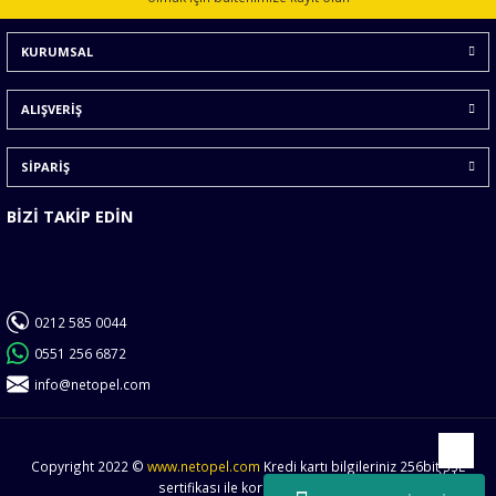
Ürün bilgilerinde hatalar bulunuyor.
KURUMSAL
Ürün fiyatı diğer sitelerden daha pahalı.
Bu ürüne benzer farklı alternatifler olmalı.
ALIŞVERİŞ
SİPARİŞ
BİZİ TAKİP EDİN
Gönder
0212 585 0044
0551 256 6872
info@netopel.com
Copyright 2022 ©
www.netopel.com
Kredi kartı bilgileriniz 256bit SSL
Yukarı
sertifikası ile korunmaktadır.