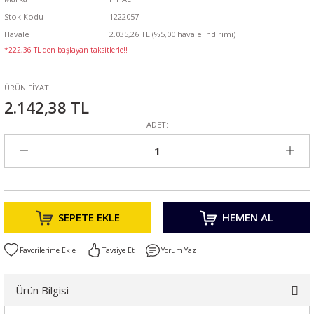
Stok Kodu
1222057
Havale
2.035,26 TL (%5,00 havale indirimi)
*222,36 TL den başlayan taksitlerle!!
ÜRÜN FİYATI
2.142,38 TL
ADET:
SEPETE EKLE
HEMEN AL
Tavsiye Et
Yorum Yaz
Ürün Bilgisi