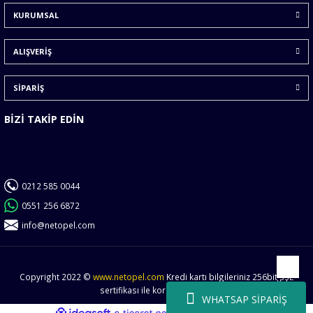
KURUMSAL
Ürün fiyatı diğer sitelerden daha pahalı.
Bu ürüne benzer farklı alternatifler olmalı.
ALIŞVERİŞ
SİPARİŞ
BİZİ TAKİP EDİN
Gönder
0212 585 0044
0551 256 6872
info@netopel.com
Copyright 2022 ©
www.netopel.com
Kredi kartı bilgileriniz 256bit SSL
Yukarı
sertifikası ile korunmaktadır.
WHATSAP SİPARİŞ
ideasoft
ile