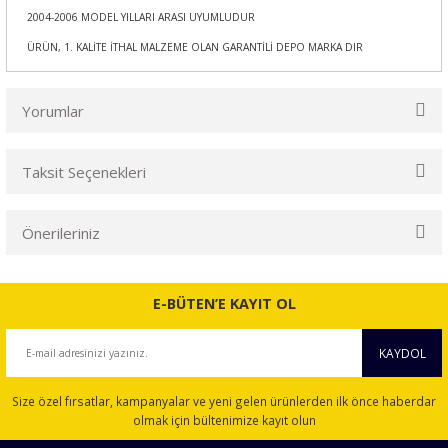
2004-2006 MODEL YILLARI ARASI UYUMLUDUR
ÜRÜN, 1. KALİTE İTHAL MALZEME OLAN GARANTİLİ DEPO MARKA DIR
Yorumlar
Taksit Seçenekleri
Bu ürüne ilk yorumu siz yapın!
Önerileriniz
Yorum Yaz
Bu ürünün fiyat bilgisi, resim, ürün açıklamalarında ve diğer
konularda yetersiz gördüğünüz noktaları öneri formunu
E-BÜTEN’E KAYIT OL
kullanarak tarafımıza iletebilirsiniz.
Görüş ve önerileriniz için teşekkür ederiz.
KAYDOL
Ürün resmi kalitesiz, bozuk veya görüntülenemiyor.
Size özel fırsatlar, kampanyalar ve yeni gelen ürünlerden ilk önce haberdar
Ürün açıklamasında eksik bilgiler bulunuyor.
olmak için bültenimize kayıt olun
Ürün bilgilerinde hatalar bulunuyor.