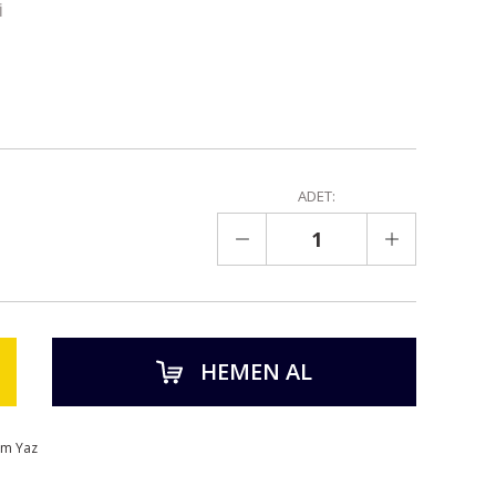
İ
ADET:
HEMEN AL
um Yaz