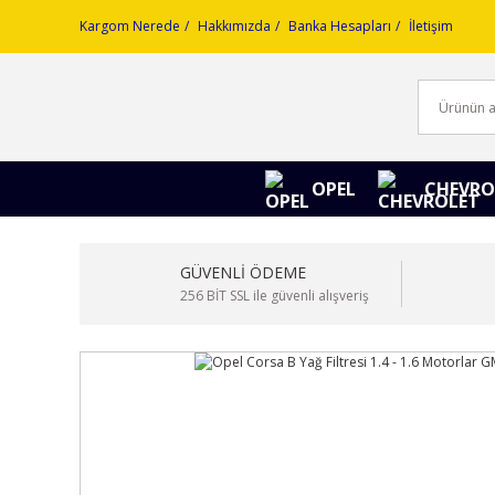
Kargom Nerede
Hakkımızda
Banka Hesapları
İletişim
OPEL
CHEVRO
GÜVENLİ ÖDEME
256 BİT SSL ile güvenli alışveriş