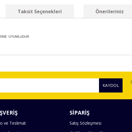
Taksit Seçenekleri
Önerileriniz
PLERİNE UYUMLUDUR
diğer konularda yetersiz gördüğünüz noktaları öneri formunu kullanarak tara
Bu ürüne ilk yorumu siz yapın!
KAYDOL
Yorum Yaz
ŞVERİŞ
SİPARİŞ
o ve Teslimat
Satış Sözleşmesi