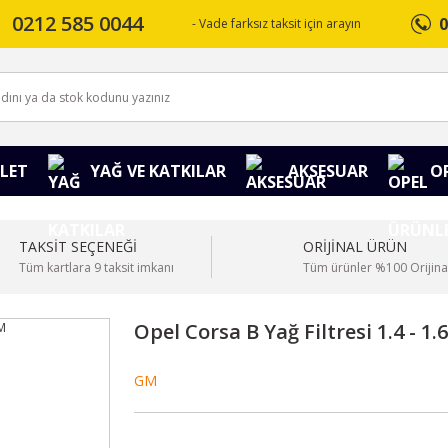
0212 585 0044
0
- Vade farksız taksit için arayın
LET
YAĞ VE KATKILAR
AKSESUAR
O
TAKSİT SEÇENEĞİ
ORİJİNAL ÜRÜN
Tüm kartlara 9 taksit imkanı
Tüm ürünler %100 Orijina
Opel Corsa B Yağ Filtresi 1.4 - 1
GM