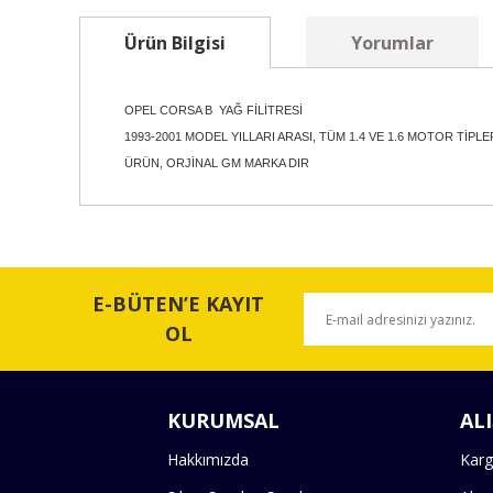
Ürün Bilgisi
Yorumlar
OPEL CORSA B YAĞ FİLİTRESİ
1993-2001 MODEL YILLARI ARASI, TÜM 1.4 VE 1.6 MOTOR Tİ
ÜRÜN, ORJİNAL GM MARKA DIR
Bu ürünün fiyat bilgisi, resim, ürün açıklamalarında ve 
Görüş ve önerileriniz için teşekkür ederiz.
E-BÜTEN’E KAYIT
Ürün resmi kalitesiz, bozuk veya görüntülenemiyor.
OL
Ürün açıklamasında eksik bilgiler bulunuyor.
Ürün bilgilerinde hatalar bulunuyor.
KURUMSAL
ALI
Ürün fiyatı diğer sitelerden daha pahalı.
Bu ürüne benzer farklı alternatifler olmalı.
Hakkımızda
Karg