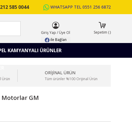
212 585 0044
WHATSAPP TEL
0551 256 6872
ARA
Sepetim
(
)
Giriş Yap
/
Üye Ol
ile Bağlan
PEL KAMYANYALI ÜRÜNLER
ORİJİNAL ÜRÜN
l Ürün
Tüm ürünler %100 Orijinal Ürün
.6 Motorlar GM