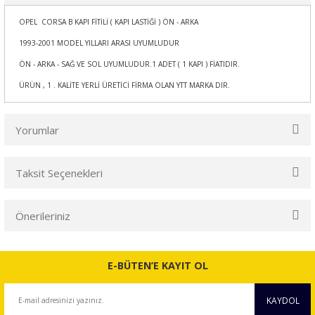
OPEL CORSA B KAPI FİTİLİ ( KAPI LASTİĞİ ) ÖN - ARKA
1993-2001 MODEL YILLARI ARASI UYUMLUDUR
ÖN - ARKA - SAĞ VE SOL UYUMLUDUR.1 ADET ( 1 KAPI ) FİATIDIR.
ÜRÜN , 1 . KALİTE YERLİ ÜRETİCİ FİRMA OLAN YTT MARKA DIR.
Yorumlar
Taksit Seçenekleri
Bu ürüne ilk yorumu siz yapın!
Önerileriniz
Yorum Yaz
Bu ürünün fiyat bilgisi, resim, ürün açıklamalarında ve diğer
konularda yetersiz gördüğünüz noktaları öneri formunu
E-BÜTEN’E KAYIT OL
kullanarak tarafımıza iletebilirsiniz.
Görüş ve önerileriniz için teşekkür ederiz.
KAYDOL