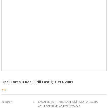
Opel Corsa B Kapı Fitili Lastiği 1993-2001
YTT
Kategori
BAGAJ VE KAPI PARÇALARI: KİLİT,MOTOR,AÇMA
KOLU,GERGİ,KRİKO,FİTİL,ÇITA V.S.