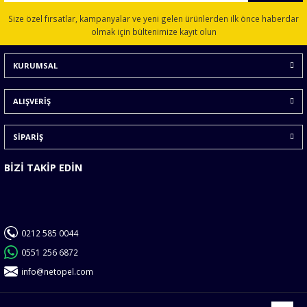
Ürün resmi kalitesiz, bozuk veya görüntülenemiyor.
Size özel fırsatlar, kampanyalar ve yeni gelen ürünlerden ilk önce haberdar
Ürün açıklamasında eksik bilgiler bulunuyor.
olmak için bültenimize kayıt olun
Ürün bilgilerinde hatalar bulunuyor.
KURUMSAL
Ürün fiyatı diğer sitelerden daha pahalı.
Bu ürüne benzer farklı alternatifler olmalı.
ALIŞVERİŞ
SİPARİŞ
BİZİ TAKİP EDİN
Gönder
0212 585 0044
0551 256 6872
info@netopel.com