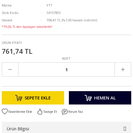
Marka
YTT
Stok Kodu
14157835
Havale
708,41 TL (%7,00 havale indirimi)
*79,06 TL den başlayan taksitlerle!!
ÜRÜN FİYATI
761,74 TL
ADET:
SEPETE EKLE
HEMEN AL
Tavsiye Et
Yorum Yaz
Ürün Bilgisi