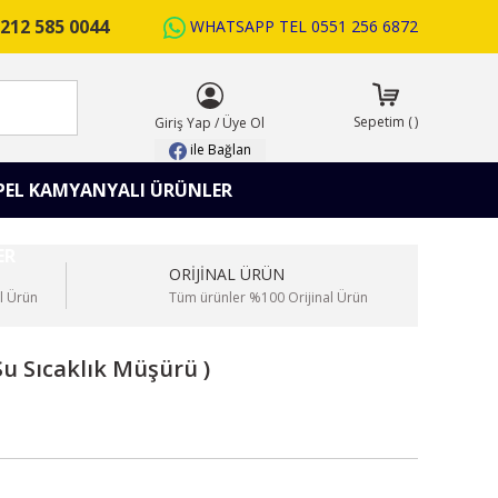
212 585 0044
WHATSAPP TEL
0551 256 6872
ARA
Sepetim
(
)
Giriş Yap
/
Üye Ol
ile Bağlan
PEL KAMYANYALI ÜRÜNLER
ORİJİNAL ÜRÜN
l Ürün
Tüm ürünler %100 Orijinal Ürün
u Sıcaklık Müşürü )