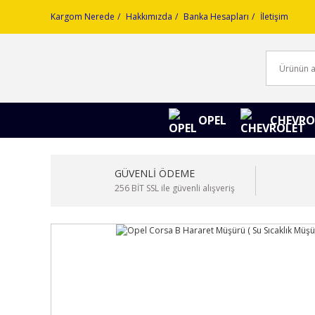
Kargom Nerede
Hakkımızda
Banka Hesapları
İletişim
OPEL
CHEVRO
GÜVENLİ ÖDEME
256 BİT SSL ile güvenli alışveriş