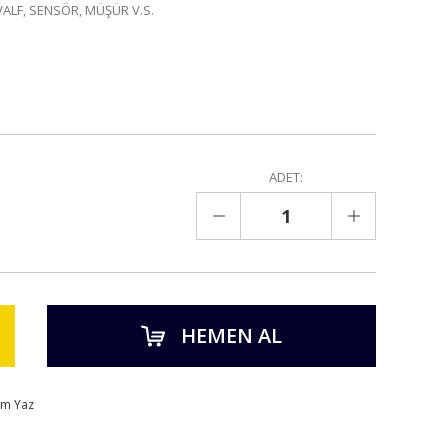
VALF, SENSÖR, MÜŞÜR V.S.
ADET:
HEMEN AL
um Yaz