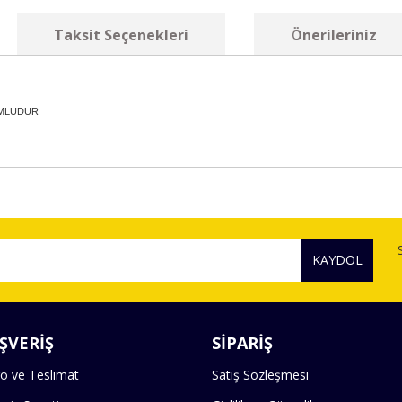
Taksit Seçenekleri
Önerileriniz
UMLUDUR
diğer konularda yetersiz gördüğünüz noktaları öneri formunu kullanarak tara
Bu ürüne ilk yorumu siz yapın!
KAYDOL
Yorum Yaz
ŞVERİŞ
SİPARİŞ
o ve Teslimat
Satış Sözleşmesi