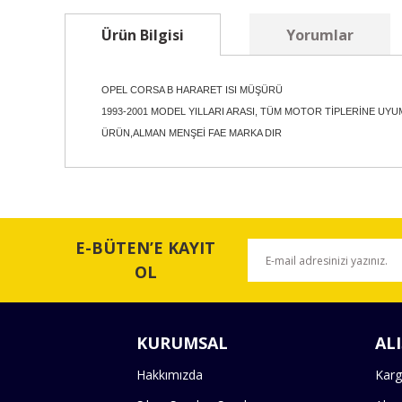
Ürün Bilgisi
Yorumlar
OPEL CORSA B HARARET ISI MÜŞÜRÜ
1993-2001 MODEL YILLARI ARASI, TÜM MOTOR TİPLERİNE UY
ÜRÜN,ALMAN MENŞEİ FAE MARKA DIR
Bu ürünün fiyat bilgisi, resim, ürün açıklamalarında ve 
Görüş ve önerileriniz için teşekkür ederiz.
E-BÜTEN’E KAYIT
Ürün resmi kalitesiz, bozuk veya görüntülenemiyor.
OL
Ürün açıklamasında eksik bilgiler bulunuyor.
Ürün bilgilerinde hatalar bulunuyor.
KURUMSAL
ALI
Ürün fiyatı diğer sitelerden daha pahalı.
Bu ürüne benzer farklı alternatifler olmalı.
Hakkımızda
Karg