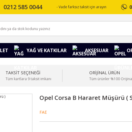
0212 585 0044
0
- Vade farksız taksit için arayın
LET
YAĞ VE KATKILAR
AKSESUAR
O
TAKSİT SEÇENEĞİ
ORİJİNAL ÜRÜN
Tüm kartlara 9 taksit imkanı
Tüm ürünler %100 Orijina
Opel Corsa B Hararet Müşürü ( S
FAE