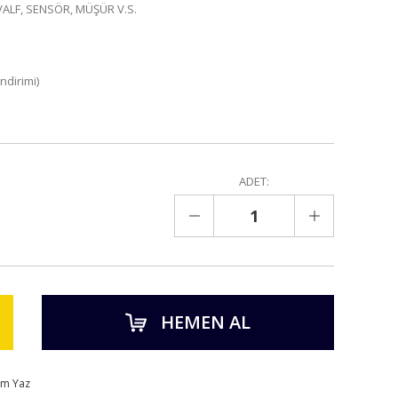
VALF, SENSÖR, MÜŞÜR V.S.
ndirimi)
ADET:
HEMEN AL
um Yaz