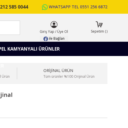
212 585 0044
WHATSAPP TEL
0551 256 6872
ARA
Sepetim
(
)
Giriş Yap
/
Üye Ol
ile Bağlan
PEL KAMYANYALI ÜRÜNLER
ORİJİNAL ÜRÜN
l Ürün
Tüm ürünler %100 Orijinal Ürün
jinal