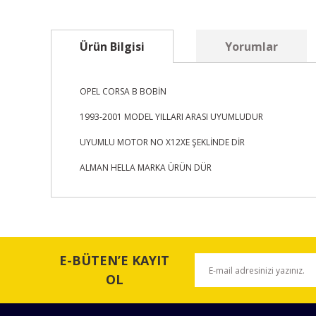
Ürün Bilgisi
Yorumlar
OPEL CORSA B BOBİN
1993-2001 MODEL YILLARI ARASI UYUMLUDUR
UYUMLU MOTOR NO X12XE ŞEKLİNDE DİR
ALMAN HELLA MARKA ÜRÜN DÜR
Bu ürünün fiyat bilgisi, resim, ürün açıklamalarında ve 
Görüş ve önerileriniz için teşekkür ederiz.
E-BÜTEN’E KAYIT
Ürün resmi kalitesiz, bozuk veya görüntülenemiyor.
OL
Ürün açıklamasında eksik bilgiler bulunuyor.
Ürün bilgilerinde hatalar bulunuyor.