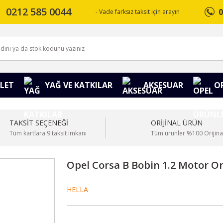
0212 585 0044
0
- Vade farksız taksit için arayın
LET
YAĞ VE KATKILAR
AKSESUAR
O
TAKSİT SEÇENEĞİ
ORİJİNAL ÜRÜN
Tüm kartlara 9 taksit imkanı
Tüm ürünler %100 Orijina
Opel Corsa B Bobin 1.2 Motor Or
HELLA