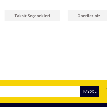
Taksit Seçenekleri
Önerileriniz
diğer konularda yetersiz gördüğünüz noktaları öneri formunu kullanarak tara
Bu ürüne ilk yorumu siz yapın!
KAYDOL
Yorum Yaz