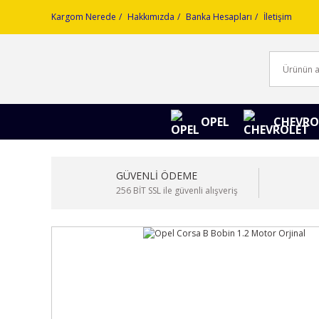
Kargom Nerede
Hakkımızda
Banka Hesapları
İletişim
OPEL
CHEVRO
GÜVENLİ ÖDEME
256 BİT SSL ile güvenli alışveriş