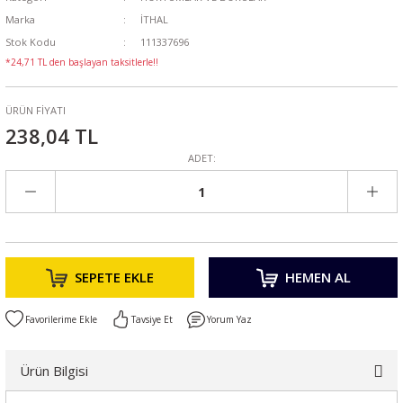
Marka
İTHAL
Stok Kodu
111337696
*24,71 TL den başlayan taksitlerle!!
ÜRÜN FİYATI
238,04 TL
ADET:
SEPETE EKLE
HEMEN AL
Tavsiye Et
Yorum Yaz
Ürün Bilgisi