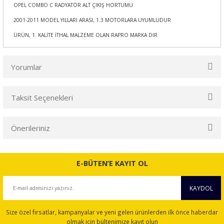
OPEL COMBO C RADYATÖR ALT ÇIKIŞ HORTUMU
2001-2011 MODEL YILLARI ARASI, 1.3 MOTORLARA UYUMLUDUR
ÜRÜN, 1. KALİTE İTHAL MALZEME OLAN RAPRO MARKA DIR
Yorumlar
Taksit Seçenekleri
Bu ürüne ilk yorumu siz yapın!
Önerileriniz
Yorum Yaz
Bu ürünün fiyat bilgisi, resim, ürün açıklamalarında ve diğer
konularda yetersiz gördüğünüz noktaları öneri formunu
E-BÜTEN’E KAYIT OL
kullanarak tarafımıza iletebilirsiniz.
Görüş ve önerileriniz için teşekkür ederiz.
KAYDOL
Ürün resmi kalitesiz, bozuk veya görüntülenemiyor.
Size özel fırsatlar, kampanyalar ve yeni gelen ürünlerden ilk önce haberdar
Ürün açıklamasında eksik bilgiler bulunuyor.
olmak için bültenimize kayıt olun