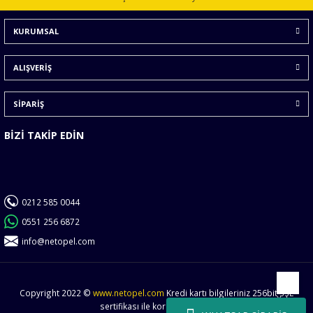
Ürün bilgilerinde hatalar bulunuyor.
KURUMSAL
Ürün fiyatı diğer sitelerden daha pahalı.
Bu ürüne benzer farklı alternatifler olmalı.
ALIŞVERİŞ
SİPARİŞ
BİZİ TAKİP EDİN
Gönder
0212 585 0044
0551 256 6872
info@netopel.com
Copyright 2022 ©
www.netopel.com
Kredi kartı bilgileriniz 256bit SSL
Yukarı
sertifikası ile korunmaktadır.