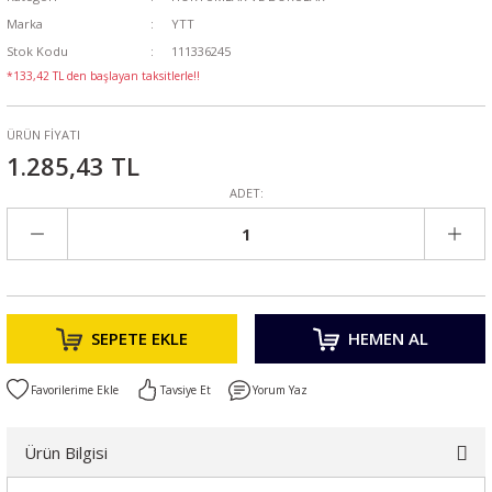
Marka
YTT
Stok Kodu
111336245
*133,42 TL den başlayan taksitlerle!!
ÜRÜN FİYATI
1.285,43 TL
ADET:
SEPETE EKLE
HEMEN AL
Tavsiye Et
Yorum Yaz
Ürün Bilgisi