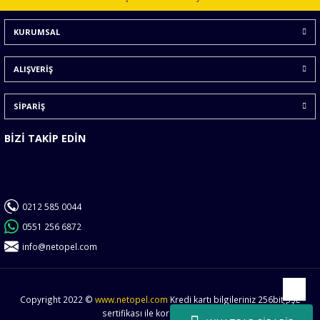
Ürün bilgilerinde hatalar bulunuyor.
KURUMSAL
Ürün fiyatı diğer sitelerden daha pahalı.
Bu ürüne benzer farklı alternatifler olmalı.
ALIŞVERİŞ
SİPARİŞ
BİZİ TAKİP EDİN
Gönder
0212 585 0044
0551 256 6872
info@netopel.com
Copyright 2022 ©
www.netopel.com
Kredi kartı bilgileriniz 256bit SSL
Yukarı
sertifikası ile korunmaktadır.