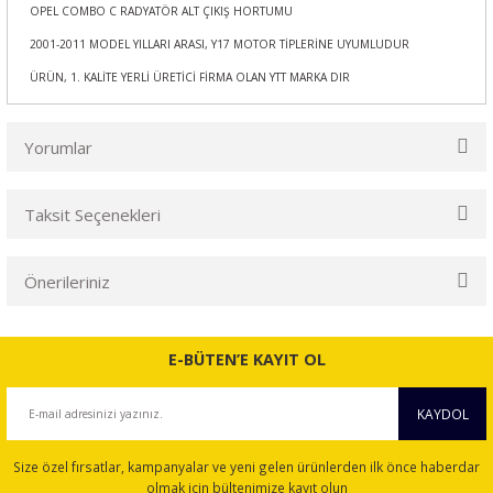
OPEL COMBO C RADYATÖR ALT ÇIKIŞ HORTUMU
2001-2011 MODEL YILLARI ARASI, Y17 MOTOR TİPLERİNE UYUMLUDUR
ÜRÜN, 1. KALİTE YERLİ ÜRETİCİ FİRMA OLAN YTT MARKA DIR
Yorumlar
Taksit Seçenekleri
Bu ürüne ilk yorumu siz yapın!
Önerileriniz
Yorum Yaz
Bu ürünün fiyat bilgisi, resim, ürün açıklamalarında ve diğer
konularda yetersiz gördüğünüz noktaları öneri formunu
E-BÜTEN’E KAYIT OL
kullanarak tarafımıza iletebilirsiniz.
Görüş ve önerileriniz için teşekkür ederiz.
KAYDOL
Ürün resmi kalitesiz, bozuk veya görüntülenemiyor.
Size özel fırsatlar, kampanyalar ve yeni gelen ürünlerden ilk önce haberdar
Ürün açıklamasında eksik bilgiler bulunuyor.
olmak için bültenimize kayıt olun