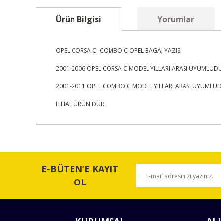
Ürün Bilgisi
Yorumlar
OPEL CORSA C -COMBO C OPEL BAGAJ YAZISI
2001-2006 OPEL CORSA C MODEL YILLARI ARASI UYUMLUD
2001-2011 OPEL COMBO C MODEL YILLARI ARASI UYUMLU
İTHAL ÜRÜN DÜR
Bu ürünün fiyat bilgisi, resim, ürün açıklamalarında ve 
Görüş ve önerileriniz için teşekkür ederiz.
E-BÜTEN’E KAYIT
Ürün resmi kalitesiz, bozuk veya görüntülenemiyor.
OL
Ürün açıklamasında eksik bilgiler bulunuyor.
Ürün bilgilerinde hatalar bulunuyor.