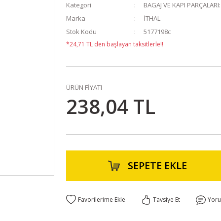
Kategori
BAGAJ VE KAPI PARÇALARI:
Marka
İTHAL
Stok Kodu
5177198c
*24,71 TL den başlayan taksitlerle!!
ÜRÜN FİYATI
238,04 TL
SEPETE EKLE
Tavsiye Et
Yor