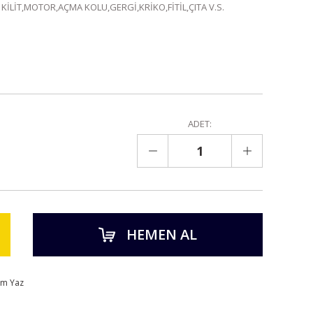
 KİLİT,MOTOR,AÇMA KOLU,GERGİ,KRİKO,FİTİL,ÇITA V.S.
ADET:
HEMEN AL
um Yaz