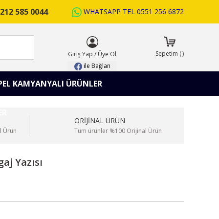
212 585 0044
WHATSAPP TEL
0551 256 6872
ARA
Sepetim
(
)
Giriş Yap
/
Üye Ol
ile Bağlan
PEL KAMYANYALI ÜRÜNLER
ORİJİNAL ÜRÜN
l Ürün
Tüm ürünler %100 Orijinal Ürün
aj Yazısı