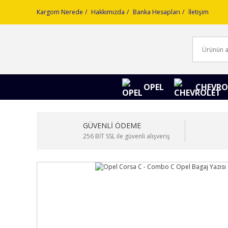
Kargom Nerede
Hakkımızda
Banka Hesapları
İletişim
OPEL
CHEVRO
GÜVENLİ ÖDEME
256 BİT SSL ile güvenli alışveriş