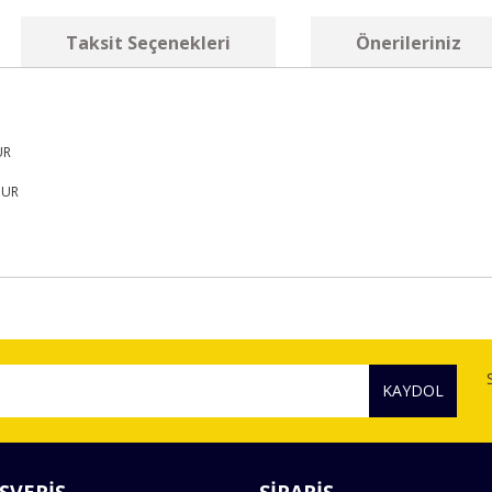
Taksit Seçenekleri
Önerileriniz
UR
DUR
diğer konularda yetersiz gördüğünüz noktaları öneri formunu kullanarak tara
Bu ürüne ilk yorumu siz yapın!
KAYDOL
Yorum Yaz