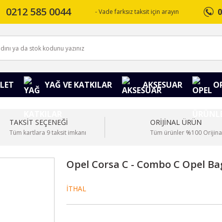
0212 585 0044
0
- Vade farksız taksit için arayın
LET
YAĞ VE KATKILAR
AKSESUAR
O
TAKSİT SEÇENEĞİ
ORİJİNAL ÜRÜN
Tüm kartlara 9 taksit imkanı
Tüm ürünler %100 Orijina
Opel Corsa C - Combo C Opel Bag
İTHAL