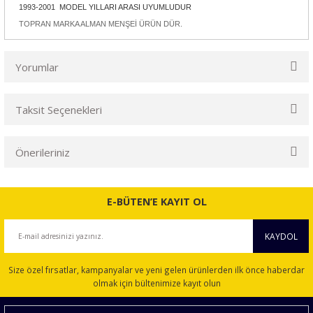
1993-2001 MODEL YILLARI ARASI UYUMLUDUR
TOPRAN MARKA ALMAN MENŞEİ ÜRÜN DÜR.
Yorumlar
Taksit Seçenekleri
Bu ürüne ilk yorumu siz yapın!
Önerileriniz
Yorum Yaz
Bu ürünün fiyat bilgisi, resim, ürün açıklamalarında ve diğer
konularda yetersiz gördüğünüz noktaları öneri formunu
E-BÜTEN’E KAYIT OL
kullanarak tarafımıza iletebilirsiniz.
Görüş ve önerileriniz için teşekkür ederiz.
KAYDOL
Ürün resmi kalitesiz, bozuk veya görüntülenemiyor.
Size özel fırsatlar, kampanyalar ve yeni gelen ürünlerden ilk önce haberdar
Ürün açıklamasında eksik bilgiler bulunuyor.
olmak için bültenimize kayıt olun
Ürün bilgilerinde hatalar bulunuyor.