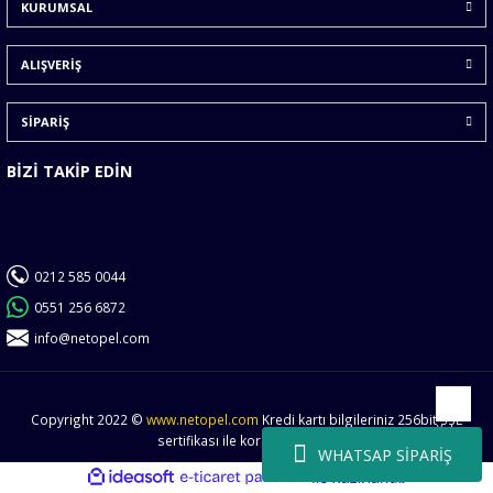
KURUMSAL
Ürün fiyatı diğer sitelerden daha pahalı.
Bu ürüne benzer farklı alternatifler olmalı.
ALIŞVERİŞ
SİPARİŞ
BİZİ TAKİP EDİN
Gönder
0212 585 0044
0551 256 6872
info@netopel.com
Copyright 2022 ©
www.netopel.com
Kredi kartı bilgileriniz 256bit SSL
Yukarı
sertifikası ile korunmaktadır.
WHATSAP SİPARİŞ
ideasoft
ile
e-
hazırlandı.