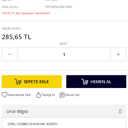
Stok Kodu
13914850-852-856c
*29,65 TL den başlayan taksitlerle!!
ÜRÜN FİYATI
285,65 TL
ADET:
SEPETE EKLE
HEMEN AL
Tavsiye Et
Yorum Yaz
Ürün Bilgisi
OPEL COMBO B KONTAK SOKETİ