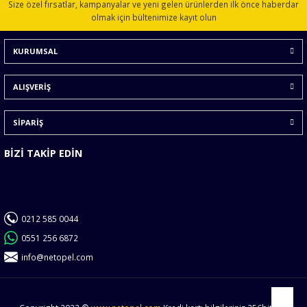
Size özel fırsatlar, kampanyalar ve yeni gelen ürünlerden ilk önce haberdar
Ürün açıklamasında eksik bilgiler bulunuyor.
olmak için bültenimize kayıt olun
Ürün bilgilerinde hatalar bulunuyor.
KURUMSAL
Ürün fiyatı diğer sitelerden daha pahalı.
Bu ürüne benzer farklı alternatifler olmalı.
ALIŞVERİŞ
SİPARİŞ
BİZİ TAKİP EDİN
Gönder
0212 585 0044
0551 256 6872
info@netopel.com