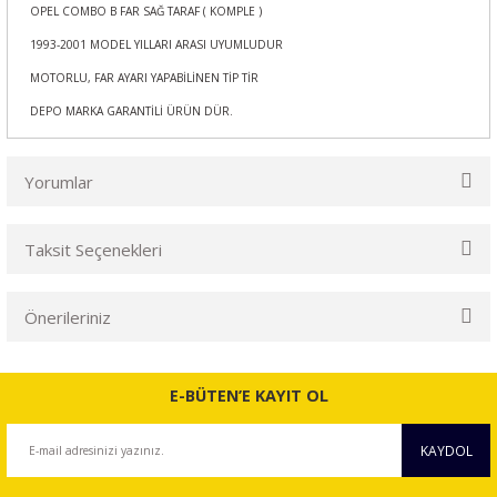
OPEL COMBO B FAR SAĞ TARAF ( KOMPLE )
1993-2001 MODEL YILLARI ARASI UYUMLUDUR
MOTORLU, FAR AYARI YAPABİLİNEN TİP TİR
DEPO MARKA GARANTİLİ ÜRÜN DÜR.
Yorumlar
Taksit Seçenekleri
Bu ürüne ilk yorumu siz yapın!
Önerileriniz
Yorum Yaz
Bu ürünün fiyat bilgisi, resim, ürün açıklamalarında ve diğer
konularda yetersiz gördüğünüz noktaları öneri formunu
E-BÜTEN’E KAYIT OL
kullanarak tarafımıza iletebilirsiniz.
Görüş ve önerileriniz için teşekkür ederiz.
KAYDOL
Ürün resmi kalitesiz, bozuk veya görüntülenemiyor.