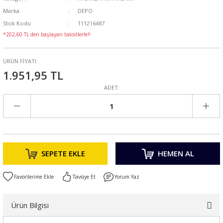
Marka
DEPO
Stok Kodu
111216487
*202,60 TL den başlayan taksitlerle!!
ÜRÜN FİYATI
1.951,95 TL
ADET:
SEPETE EKLE
HEMEN AL
Tavsiye Et
Yorum Yaz
Ürün Bilgisi