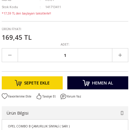
Stok Kodu
141713411
*17,59 TL den başlayan taksitlerle!!
ÜRÜN FİYATI
169,45 TL
ADET:
SEPETE EKLE
HEMEN AL
Tavsiye Et
Yorum Yaz
Ürün Bilgisi
OPEL COMBO B ÇAMURLUK SİNYALİ ( SARI )