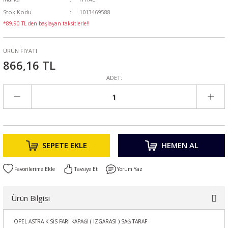
Stok Kodu
1013469588
*89,90 TL den başlayan taksitlerle!!
ÜRÜN FİYATI
866,16 TL
ADET:
SEPETE EKLE
HEMEN AL
Tavsiye Et
Yorum Yaz
Ürün Bilgisi
OPEL ASTRA K SİS FARI KAPAĞI ( IZGARASI ) SAĞ TARAF