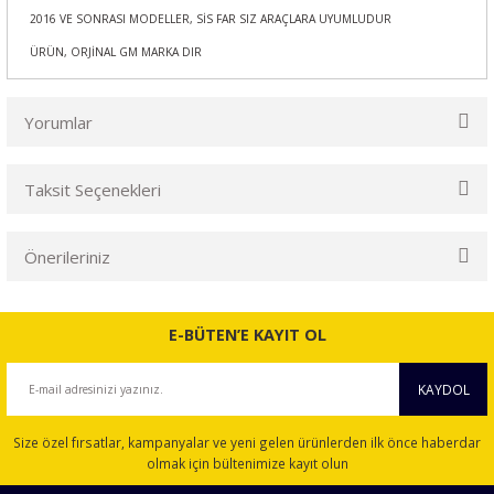
2016 VE SONRASI MODELLER, SİS FAR SIZ ARAÇLARA UYUMLUDUR
ÜRÜN, ORJİNAL GM MARKA DIR
Yorumlar
Taksit Seçenekleri
Bu ürüne ilk yorumu siz yapın!
Önerileriniz
Yorum Yaz
Bu ürünün fiyat bilgisi, resim, ürün açıklamalarında ve diğer
konularda yetersiz gördüğünüz noktaları öneri formunu
E-BÜTEN’E KAYIT OL
kullanarak tarafımıza iletebilirsiniz.
Görüş ve önerileriniz için teşekkür ederiz.
KAYDOL
Ürün resmi kalitesiz, bozuk veya görüntülenemiyor.
Size özel fırsatlar, kampanyalar ve yeni gelen ürünlerden ilk önce haberdar
Ürün açıklamasında eksik bilgiler bulunuyor.
olmak için bültenimize kayıt olun
Ürün bilgilerinde hatalar bulunuyor.