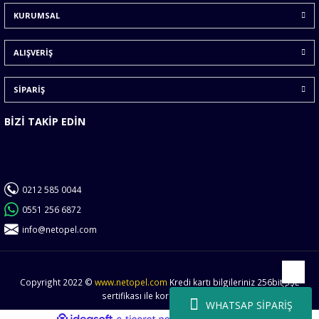
KURUMSAL
Ürün fiyatı diğer sitelerden daha pahalı.
Bu ürüne benzer farklı alternatifler olmalı.
ALIŞVERİŞ
SİPARİŞ
BİZİ TAKİP EDİN
Gönder
0212 585 0044
0551 256 6872
info@netopel.com
Copyright 2022 ©
www.netopel.com
Kredi kartı bilgileriniz 256bit SSL
Yukarı
sertifikası ile korunmaktadır.
WHATSAP SİPARİŞ
ideasoft
ile