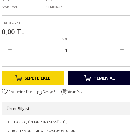
Stok Kodu
101400427
ÜRÜN FİYATI
0,00 TL
ADET:
SEPETE EKLE
HEMEN AL
Tavsiye Et
Yorum Yaz
Ürün Bilgisi
OPEL ASTRA J ÖN TAMPON ( SENSÖRLÜ )
2010-2012 MODEL YILLARI ARASI UYUMLUDUR