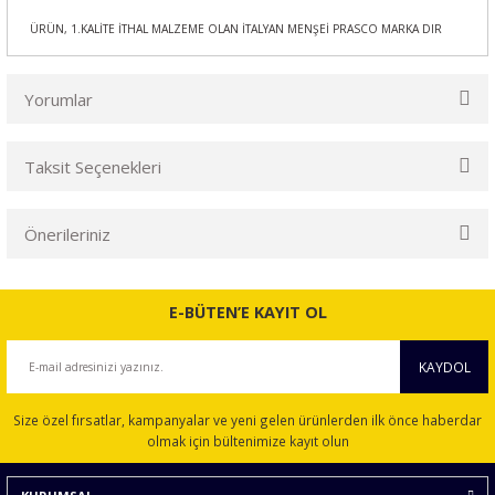
ÜRÜN, 1.KALİTE İTHAL MALZEME OLAN İTALYAN MENŞEİ PRASCO MARKA DIR
Yorumlar
Taksit Seçenekleri
Bu ürüne ilk yorumu siz yapın!
Önerileriniz
Yorum Yaz
Bu ürünün fiyat bilgisi, resim, ürün açıklamalarında ve diğer
konularda yetersiz gördüğünüz noktaları öneri formunu
E-BÜTEN’E KAYIT OL
kullanarak tarafımıza iletebilirsiniz.
Görüş ve önerileriniz için teşekkür ederiz.
KAYDOL
Ürün resmi kalitesiz, bozuk veya görüntülenemiyor.
Size özel fırsatlar, kampanyalar ve yeni gelen ürünlerden ilk önce haberdar
Ürün açıklamasında eksik bilgiler bulunuyor.
olmak için bültenimize kayıt olun
Ürün bilgilerinde hatalar bulunuyor.