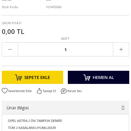
Stok Kodu
101405066
ÜRÜN FİYATI
0,00 TL
ADET:
SEPETE EKLE
HEMEN AL
Tavsiye Et
Yorum Yaz
Ürün Bilgisi
OPEL ASTRA J ÖN TAMPON DEMİRİ
TÜM J KASALARA UYUMLUDUR