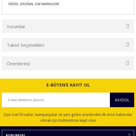
ÜRÜN, ORJİNAL GM MARKA DIR
Yorumlar
Taksit Seçenekleri
Bu ürüne ilk yorumu siz yapın!
Önerileriniz
Yorum Yaz
Bu ürünün fiyat bilgisi, resim, ürün açıklamalarında ve diğer
konularda yetersiz gördüğünüz noktaları öneri formunu
E-BÜTEN’E KAYIT OL
kullanarak tarafımıza iletebilirsiniz.
Görüş ve önerileriniz için teşekkür ederiz.
KAYDOL
Ürün resmi kalitesiz, bozuk veya görüntülenemiyor.
Size özel fırsatlar, kampanyalar ve yeni gelen ürünlerden ilk önce haberdar
Ürün açıklamasında eksik bilgiler bulunuyor.
olmak için bültenimize kayıt olun
Ürün bilgilerinde hatalar bulunuyor.
KURUMSAL