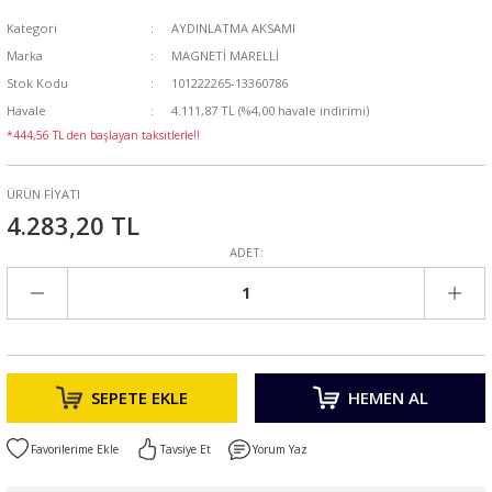
Kategori
AYDINLATMA AKSAMI
Marka
MAGNETİ MARELLİ
Stok Kodu
101222265-13360786
Havale
4.111,87 TL (%4,00 havale indirimi)
*444,56 TL den başlayan taksitlerle!!
ÜRÜN FİYATI
4.283,20 TL
ADET:
SEPETE EKLE
HEMEN AL
Tavsiye Et
Yorum Yaz