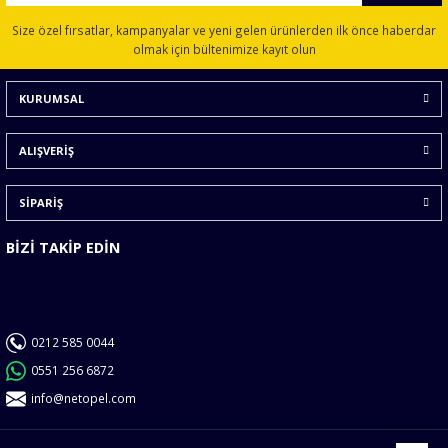
Ürün resmi kalitesiz, bozuk veya görüntülenemiyor.
Size özel fırsatlar, kampanyalar ve yeni gelen ürünlerden ilk önce haberdar
Ürün açıklamasında eksik bilgiler bulunuyor.
olmak için bültenimize kayıt olun
Ürün bilgilerinde hatalar bulunuyor.
KURUMSAL
Ürün fiyatı diğer sitelerden daha pahalı.
Bu ürüne benzer farklı alternatifler olmalı.
ALIŞVERİŞ
SİPARİŞ
BİZİ TAKİP EDİN
Gönder
0212 585 0044
0551 256 6872
info@netopel.com