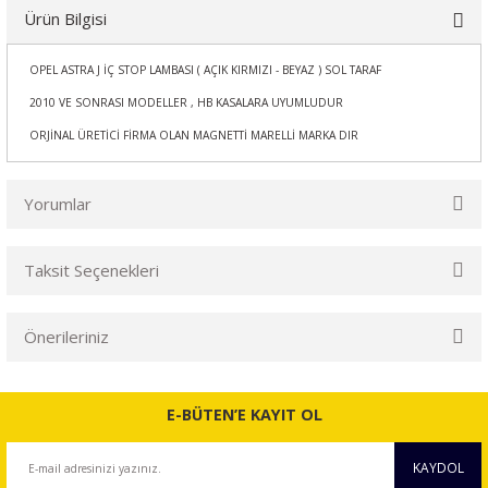
Ürün Bilgisi
OPEL ASTRA J İÇ STOP LAMBASI ( AÇIK KIRMIZI - BEYAZ ) SOL TARAF
2010 VE SONRASI MODELLER , HB KASALARA UYUMLUDUR
ORJİNAL ÜRETİCİ FİRMA OLAN MAGNETTİ MARELLİ MARKA DIR
Yorumlar
Taksit Seçenekleri
Bu ürüne ilk yorumu siz yapın!
Önerileriniz
Yorum Yaz
Bu ürünün fiyat bilgisi, resim, ürün açıklamalarında ve diğer
konularda yetersiz gördüğünüz noktaları öneri formunu
E-BÜTEN’E KAYIT OL
kullanarak tarafımıza iletebilirsiniz.
Görüş ve önerileriniz için teşekkür ederiz.
KAYDOL