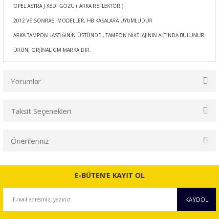
OPEL ASTRA J KEDİ GÖZÜ ( ARKA REFLEKTÖR )
2012 VE SONRASI MODELLER, HB KASALARA UYUMLUDUR
ARKA TAMPON LASTİĞİNİN ÜSTÜNDE , TAMPON NİKELAJININ ALTINDA BULUNUR.
ÜRÜN, ORJİNAL GM MARKA DIR.
Yorumlar
Taksit Seçenekleri
Bu ürüne ilk yorumu siz yapın!
Önerileriniz
Yorum Yaz
Bu ürünün fiyat bilgisi, resim, ürün açıklamalarında ve diğer
konularda yetersiz gördüğünüz noktaları öneri formunu
E-BÜTEN’E KAYIT OL
kullanarak tarafımıza iletebilirsiniz.
Görüş ve önerileriniz için teşekkür ederiz.
KAYDOL
Ürün resmi kalitesiz, bozuk veya görüntülenemiyor.