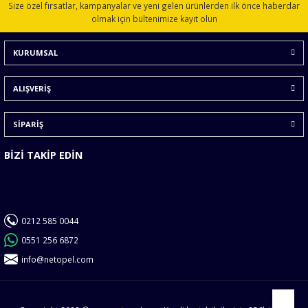
Size özel fırsatlar, kampanyalar ve yeni gelen ürünlerden ilk önce haberdar
Ürün açıklamasında eksik bilgiler bulunuyor.
olmak için bültenimize kayıt olun
Ürün bilgilerinde hatalar bulunuyor.
KURUMSAL
Ürün fiyatı diğer sitelerden daha pahalı.
Bu ürüne benzer farklı alternatifler olmalı.
ALIŞVERİŞ
SİPARİŞ
BİZİ TAKİP EDİN
Gönder
0212 585 0044
0551 256 6872
info@netopel.com