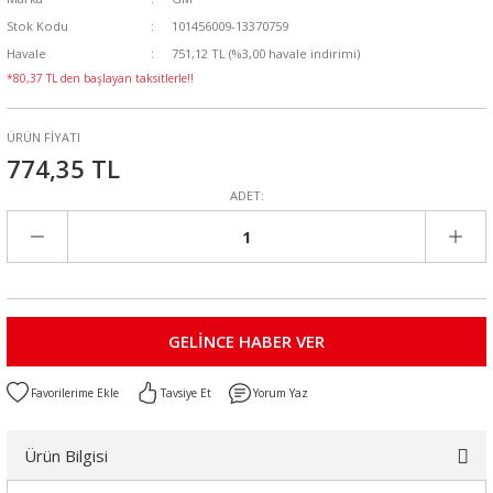
Stok Kodu
101456009-13370759
Havale
751,12 TL (%3,00 havale indirimi)
*80,37 TL den başlayan taksitlerle!!
ÜRÜN FİYATI
774,35 TL
ADET:
GELİNCE HABER VER
Tavsiye Et
Yorum Yaz
Ürün Bilgisi