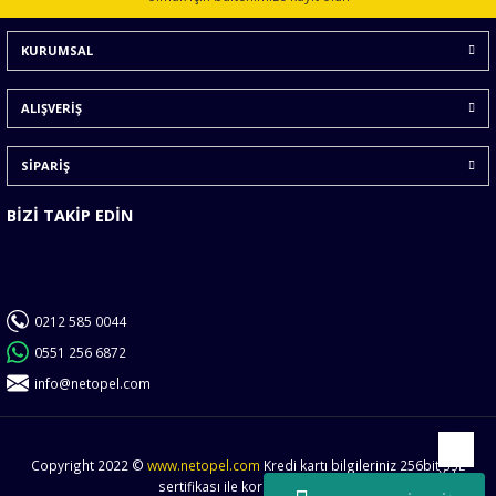
Ürün bilgilerinde hatalar bulunuyor.
KURUMSAL
Ürün fiyatı diğer sitelerden daha pahalı.
Bu ürüne benzer farklı alternatifler olmalı.
ALIŞVERİŞ
SİPARİŞ
BİZİ TAKİP EDİN
Gönder
0212 585 0044
0551 256 6872
info@netopel.com
Copyright 2022 ©
www.netopel.com
Kredi kartı bilgileriniz 256bit SSL
Yukarı
sertifikası ile korunmaktadır.