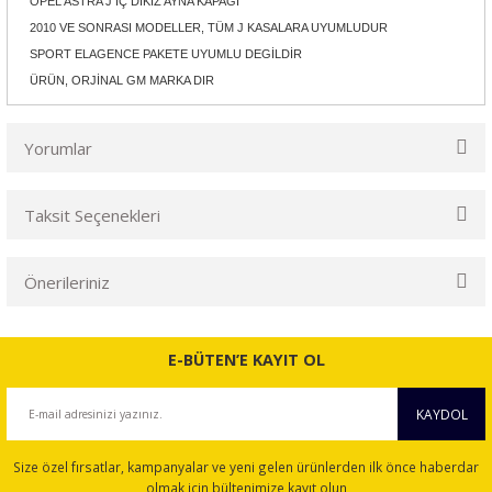
OPEL ASTRA J İÇ DİKİZ AYNA KAPAĞI
2010 VE SONRASI MODELLER, TÜM J KASALARA UYUMLUDUR
SPORT ELAGENCE PAKETE UYUMLU DEGİLDİR
ÜRÜN, ORJİNAL GM MARKA DIR
Yorumlar
Taksit Seçenekleri
Bu ürüne ilk yorumu siz yapın!
Önerileriniz
Yorum Yaz
Bu ürünün fiyat bilgisi, resim, ürün açıklamalarında ve diğer
konularda yetersiz gördüğünüz noktaları öneri formunu
E-BÜTEN’E KAYIT OL
kullanarak tarafımıza iletebilirsiniz.
Görüş ve önerileriniz için teşekkür ederiz.
KAYDOL
Ürün resmi kalitesiz, bozuk veya görüntülenemiyor.
Size özel fırsatlar, kampanyalar ve yeni gelen ürünlerden ilk önce haberdar
Ürün açıklamasında eksik bilgiler bulunuyor.
olmak için bültenimize kayıt olun