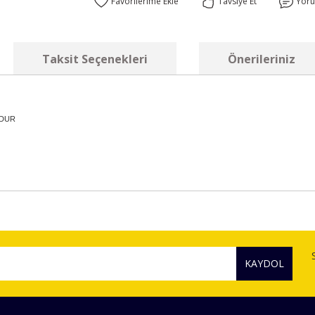
Tavsiye Et
Yor
Taksit Seçenekleri
Önerileriniz
UDUR
diğer konularda yetersiz gördüğünüz noktaları öneri formunu kullanarak tara
Bu ürüne ilk yorumu siz yapın!
KAYDOL
Yorum Yaz