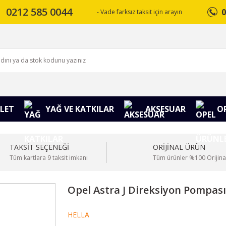
0212 585 0044
0
- Vade farksız taksit için arayın
LET
YAĞ VE KATKILAR
AKSESUAR
O
TAKSİT SEÇENEĞİ
ORİJİNAL ÜRÜN
Tüm kartlara 9 taksit imkanı
Tüm ürünler %100 Orijina
Opel Astra J Direksiyon Pompası
HELLA