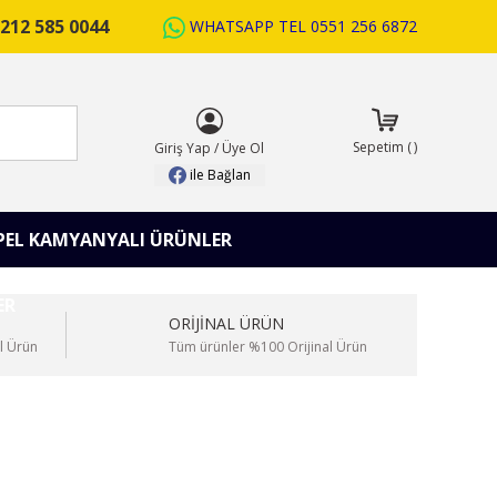
212 585 0044
WHATSAPP TEL
0551 256 6872
ARA
Sepetim
(
)
Giriş Yap
/
Üye Ol
ile Bağlan
PEL KAMYANYALI ÜRÜNLER
ORİJİNAL ÜRÜN
l Ürün
Tüm ürünler %100 Orijinal Ürün