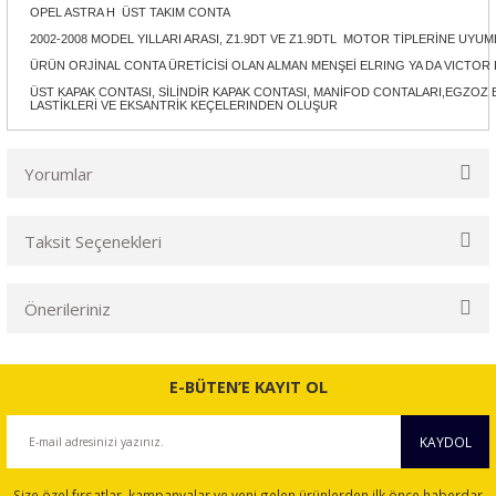
OPEL ASTRA H ÜST TAKIM CONTA
2002-2008 MODEL YILLARI ARASI, Z1.9DT VE Z1.9DTL MOTOR TİPLERİNE UYU
ÜRÜN ORJİNAL CONTA ÜRETİCİSİ OLAN ALMAN MENŞEİ ELRING YA DA VICTOR
ÜST KAPAK CONTASI, SİLİNDİR KAPAK CONTASI, MANİFOD CONTALARI,EGZOZ
LASTİKLERİ VE EKSANTRİK KEÇELERINDEN OLUŞUR
Yorumlar
Taksit Seçenekleri
Bu ürüne ilk yorumu siz yapın!
Önerileriniz
Yorum Yaz
Bu ürünün fiyat bilgisi, resim, ürün açıklamalarında ve diğer
konularda yetersiz gördüğünüz noktaları öneri formunu
E-BÜTEN’E KAYIT OL
kullanarak tarafımıza iletebilirsiniz.
Görüş ve önerileriniz için teşekkür ederiz.
KAYDOL
Ürün resmi kalitesiz, bozuk veya görüntülenemiyor.
Size özel fırsatlar, kampanyalar ve yeni gelen ürünlerden ilk önce haberdar