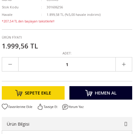
Stok Kodu
301606256
Havale
1.899,58 TL (%5,00 havale indirimi)
*207,54 TL den başlayan taksitlerle!!
ÜRÜN FİYATI
1.999,56 TL
ADET:
SEPETE EKLE
HEMEN AL
Tavsiye Et
Yorum Yaz
Ürün Bilgisi