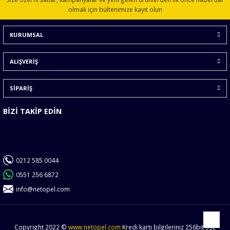
Ürün açıklamasında eksik bilgiler bulunuyor.
olmak için bültenimize kayıt olun
Ürün bilgilerinde hatalar bulunuyor.
KURUMSAL
Ürün fiyatı diğer sitelerden daha pahalı.
Bu ürüne benzer farklı alternatifler olmalı.
ALIŞVERİŞ
SİPARİŞ
BİZİ TAKİP EDİN
Gönder
0212 585 0044
0551 256 6872
info@netopel.com
Copyright 2022 ©
www.netopel.com
Kredi kartı bilgileriniz 256bit SSL