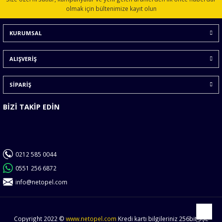
Ürün açıklamasında eksik bilgiler bulunuyor.
olmak için bültenimize kayıt olun
Ürün bilgilerinde hatalar bulunuyor.
KURUMSAL
Ürün fiyatı diğer sitelerden daha pahalı.
Bu ürüne benzer farklı alternatifler olmalı.
ALIŞVERİŞ
SİPARİŞ
BİZİ TAKİP EDİN
Gönder
0212 585 0044
0551 256 6872
info@netopel.com
Copyright 2022 ©
www.netopel.com
Kredi kartı bilgileriniz 256bit SSL