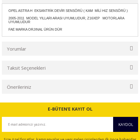
OPEL ASTRA H EKSANTRİK DEVİR SENSÖRÜ ( KAM MİLİ HIZ SENSÖRÜ )
2005-2011 MODEL YILLARI ARASI UYUMLUDUR, Z16XEP MOTORLARA
UYUMLUDUR
FAE MARKA ORJINAL ÜRÜN DÜR
Yorumlar
Taksit Seçenekleri
Bu ürüne ilk yorumu siz yapın!
Önerileriniz
Yorum Yaz
Bu ürünün fiyat bilgisi, resim, ürün açıklamalarında ve diğer
konularda yetersiz gördüğünüz noktaları öneri formunu
E-BÜTEN’E KAYIT OL
kullanarak tarafımıza iletebilirsiniz.
Görüş ve önerileriniz için teşekkür ederiz.
KAYDOL
Ürün resmi kalitesiz, bozuk veya görüntülenemiyor.
Size özel fırsatlar, kampanyalar ve yeni gelen ürünlerden ilk önce haberdar