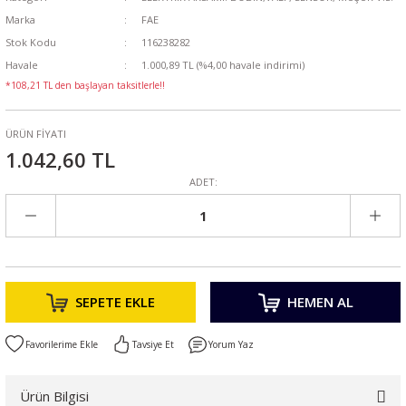
Marka
FAE
Stok Kodu
116238282
Havale
1.000,89 TL (%4,00 havale indirimi)
*108,21 TL den başlayan taksitlerle!!
ÜRÜN FİYATI
1.042,60 TL
ADET:
SEPETE EKLE
HEMEN AL
Tavsiye Et
Yorum Yaz
Ürün Bilgisi