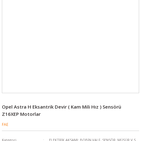
Opel Astra H Eksantrik Devir ( Kam Mili Hız ) Sensörü
Z16XEP Motorlar
FAE
Kategori
ELEKTRİK AKSAMI: BOBİN,VALF, SENSÖR, MÜŞÜR V.S.