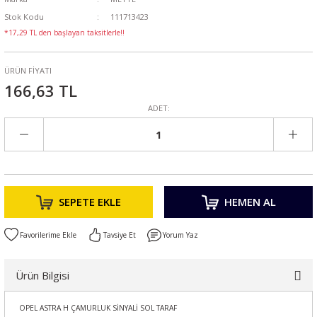
Stok Kodu
111713423
*17,29 TL den başlayan taksitlerle!!
ÜRÜN FİYATI
166,63 TL
ADET:
SEPETE EKLE
HEMEN AL
Tavsiye Et
Yorum Yaz
Ürün Bilgisi
OPEL ASTRA H ÇAMURLUK SİNYALİ SOL TARAF