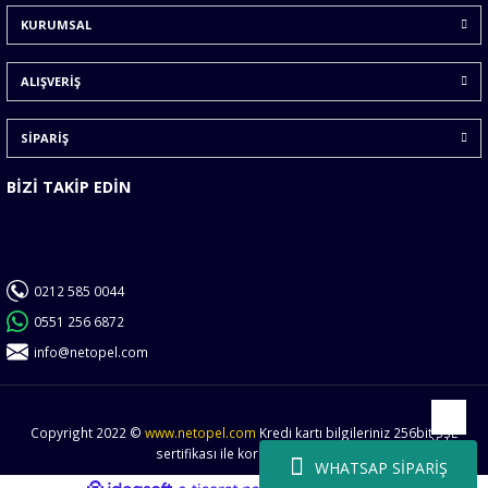
KURUMSAL
Ürün fiyatı diğer sitelerden daha pahalı.
Bu ürüne benzer farklı alternatifler olmalı.
ALIŞVERİŞ
SİPARİŞ
BİZİ TAKİP EDİN
Gönder
0212 585 0044
0551 256 6872
info@netopel.com
Copyright 2022 ©
www.netopel.com
Kredi kartı bilgileriniz 256bit SSL
Yukarı
sertifikası ile korunmaktadır.
WHATSAP SİPARİŞ