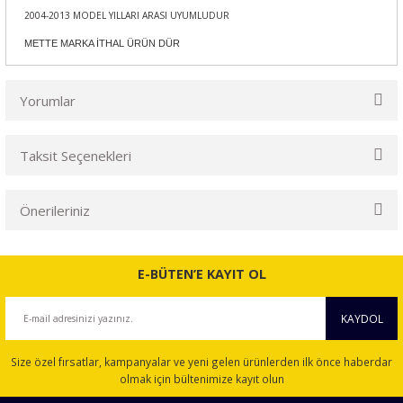
2004-2013 MODEL YILLARI ARASI UYUMLUDUR
METTE MARKA İTHAL ÜRÜN DÜR
Yorumlar
Taksit Seçenekleri
Bu ürüne ilk yorumu siz yapın!
Önerileriniz
Yorum Yaz
Bu ürünün fiyat bilgisi, resim, ürün açıklamalarında ve diğer
konularda yetersiz gördüğünüz noktaları öneri formunu
E-BÜTEN’E KAYIT OL
kullanarak tarafımıza iletebilirsiniz.
Görüş ve önerileriniz için teşekkür ederiz.
KAYDOL
Ürün resmi kalitesiz, bozuk veya görüntülenemiyor.
Size özel fırsatlar, kampanyalar ve yeni gelen ürünlerden ilk önce haberdar
Ürün açıklamasında eksik bilgiler bulunuyor.
olmak için bültenimize kayıt olun
Ürün bilgilerinde hatalar bulunuyor.