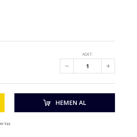
ADET:
HEMEN AL
um Yaz