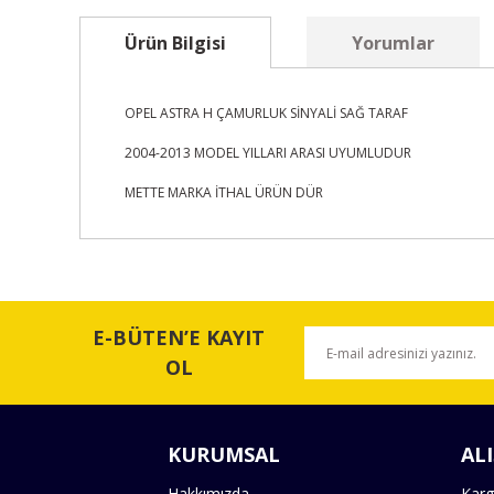
Ürün Bilgisi
Yorumlar
OPEL ASTRA H ÇAMURLUK SİNYALİ SAĞ TARAF
2004-2013 MODEL YILLARI ARASI UYUMLUDUR
METTE MARKA İTHAL ÜRÜN DÜR
Bu ürünün fiyat bilgisi, resim, ürün açıklamalarında ve 
Görüş ve önerileriniz için teşekkür ederiz.
E-BÜTEN’E KAYIT
Ürün resmi kalitesiz, bozuk veya görüntülenemiyor.
OL
Ürün açıklamasında eksik bilgiler bulunuyor.
Ürün bilgilerinde hatalar bulunuyor.
KURUMSAL
ALI
Ürün fiyatı diğer sitelerden daha pahalı.
Bu ürüne benzer farklı alternatifler olmalı.
Hakkımızda
Karg