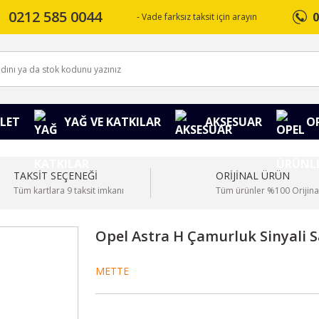
0212 585 0044
0
- Vade farksız taksit için arayın
LET
YAĞ VE KATKILAR
AKSESUAR
O
TAKSİT SEÇENEĞİ
ORİJİNAL ÜRÜN
Tüm kartlara 9 taksit imkanı
Tüm ürünler %100 Orijina
Opel Astra H Çamurluk Sinyali 
METTE