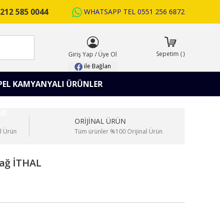
212 585 0044
WHATSAPP TEL
0551 256 6872
ARA
Sepetim
(
)
Giriş Yap
/
Üye Ol
ile Bağlan
PEL KAMYANYALI ÜRÜNLER
ORİJİNAL ÜRÜN
l Ürün
Tüm ürünler %100 Orijinal Ürün
Sağ İTHAL