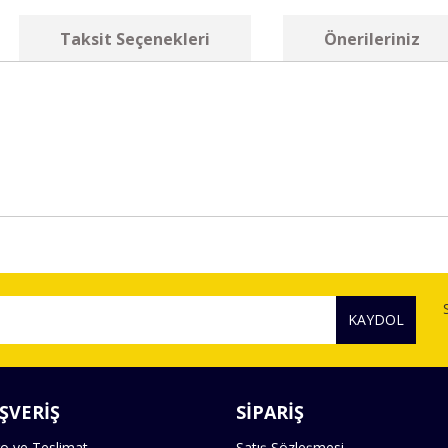
Taksit Seçenekleri
Önerileriniz
diğer konularda yetersiz gördüğünüz noktaları öneri formunu kullanarak tara
Bu ürüne ilk yorumu siz yapın!
KAYDOL
Yorum Yaz
ŞVERİŞ
SİPARİŞ
o ve Teslimat
Satış Sözleşmesi