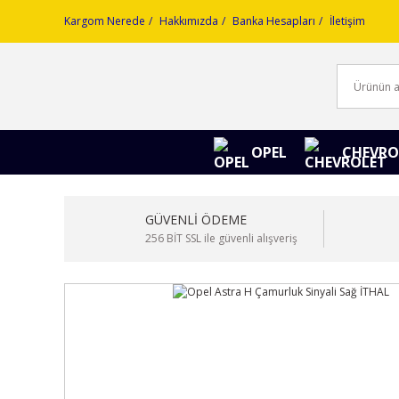
Kargom Nerede
Hakkımızda
Banka Hesapları
İletişim
OPEL
CHEVRO
GÜVENLİ ÖDEME
256 BİT SSL ile güvenli alışveriş