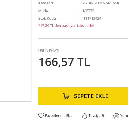
Kategori
AYDINLATMA AKSAMI
Marka
METTE
Stok Kodu
111713424
*17,29 TL den başlayan taksitlerle!!
ÜRÜN FİYATI
166,57 TL
SEPETE EKLE
Tavsiye Et
Yor