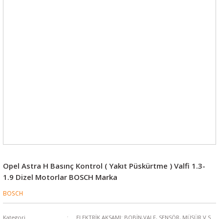
Opel Astra H Basınç Kontrol ( Yakıt Püskürtme ) Valfi 1.3-
1.9 Dizel Motorlar BOSCH Marka
BOSCH
Kategori
ELEKTRİK AKSAMI: BOBİN,VALF, SENSÖR, MÜŞÜR V.S.