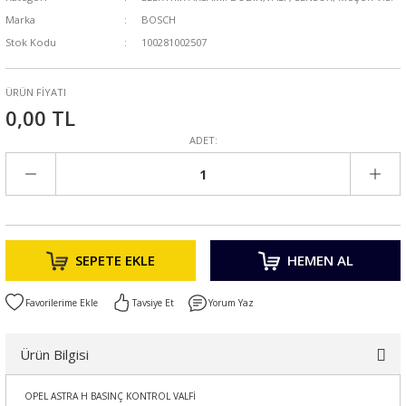
Marka
BOSCH
Stok Kodu
100281002507
ÜRÜN FİYATI
0,00 TL
ADET:
SEPETE EKLE
HEMEN AL
Tavsiye Et
Yorum Yaz
Ürün Bilgisi
OPEL ASTRA H BASINÇ KONTROL VALFİ