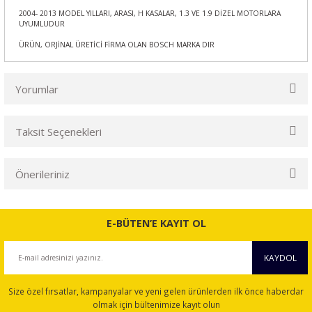
2004- 2013 MODEL YILLARI, ARASI, H KASALAR, 1.3 VE 1.9 DİZEL MOTORLARA
UYUMLUDUR
ÜRÜN, ORJİNAL ÜRETİCİ FİRMA OLAN BOSCH MARKA DIR
Yorumlar
Taksit Seçenekleri
Bu ürüne ilk yorumu siz yapın!
Önerileriniz
Yorum Yaz
Bu ürünün fiyat bilgisi, resim, ürün açıklamalarında ve diğer
konularda yetersiz gördüğünüz noktaları öneri formunu
E-BÜTEN’E KAYIT OL
kullanarak tarafımıza iletebilirsiniz.
Görüş ve önerileriniz için teşekkür ederiz.
KAYDOL
Ürün resmi kalitesiz, bozuk veya görüntülenemiyor.
Size özel fırsatlar, kampanyalar ve yeni gelen ürünlerden ilk önce haberdar
Ürün açıklamasında eksik bilgiler bulunuyor.
olmak için bültenimize kayıt olun