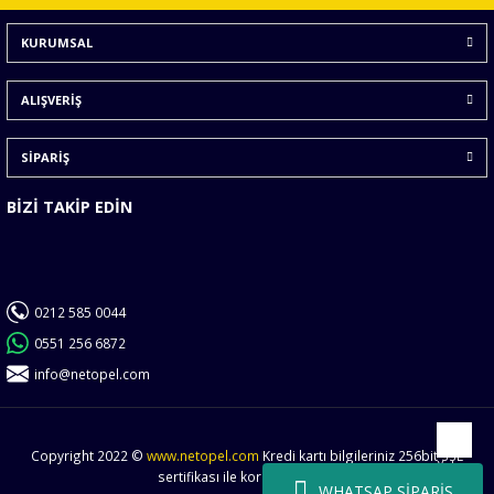
Ürün bilgilerinde hatalar bulunuyor.
KURUMSAL
Ürün fiyatı diğer sitelerden daha pahalı.
Bu ürüne benzer farklı alternatifler olmalı.
ALIŞVERİŞ
SİPARİŞ
BİZİ TAKİP EDİN
Gönder
0212 585 0044
0551 256 6872
info@netopel.com
Copyright 2022 ©
www.netopel.com
Kredi kartı bilgileriniz 256bit SSL
Yukarı
sertifikası ile korunmaktadır.
WHATSAP SİPARİŞ