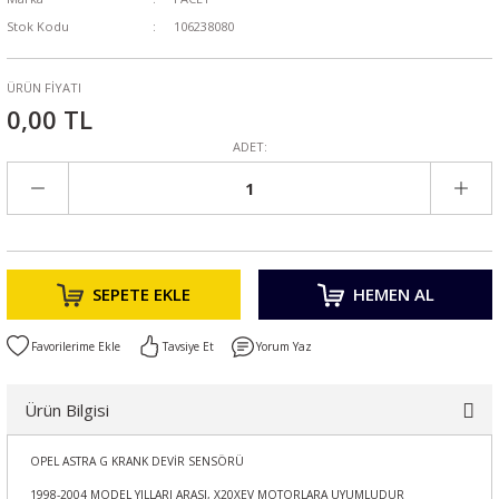
Stok Kodu
106238080
ÜRÜN FİYATI
0,00 TL
ADET:
SEPETE EKLE
HEMEN AL
Tavsiye Et
Yorum Yaz
Ürün Bilgisi
OPEL ASTRA G KRANK DEVİR SENSÖRÜ
1998-2004 MODEL YILLARI ARASI, X20XEV MOTORLARA UYUMLUDUR