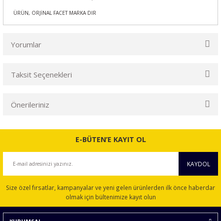
ÜRÜN, ORJİNAL FACET MARKA DIR
Yorumlar
Taksit Seçenekleri
Bu ürüne ilk yorumu siz yapın!
Önerileriniz
Yorum Yaz
Bu ürünün fiyat bilgisi, resim, ürün açıklamalarında ve diğer
konularda yetersiz gördüğünüz noktaları öneri formunu
E-BÜTEN’E KAYIT OL
kullanarak tarafımıza iletebilirsiniz.
Görüş ve önerileriniz için teşekkür ederiz.
KAYDOL
Ürün resmi kalitesiz, bozuk veya görüntülenemiyor.
Size özel fırsatlar, kampanyalar ve yeni gelen ürünlerden ilk önce haberdar
Ürün açıklamasında eksik bilgiler bulunuyor.
olmak için bültenimize kayıt olun
Ürün bilgilerinde hatalar bulunuyor.