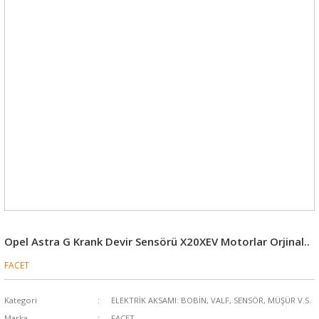
Opel Astra G Krank Devir Sensörü X20XEV Motorlar Orjinal..
FACET
Kategori
ELEKTRİK AKSAMI: BOBİN, VALF, SENSÖR, MÜŞÜR V.S.
Marka
FACET