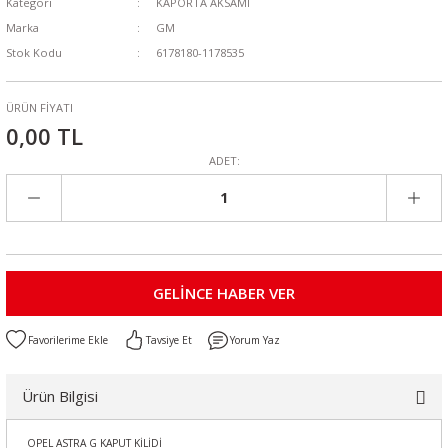
Kategori
KAPORTA AKSAMI
Marka
GM
Stok Kodu
6178180-1178535
ÜRÜN FİYATI
0,00 TL
ADET:
GELİNCE HABER VER
Tavsiye Et
Yorum Yaz
Ürün Bilgisi
OPEL ASTRA G KAPUT KİLİDİ