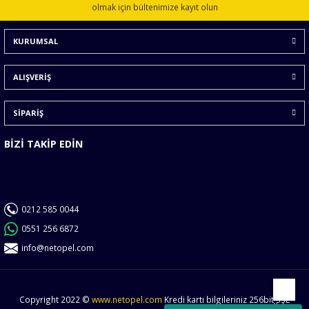
Ürün açıklamasında eksik bilgiler bulunuyor.
olmak için bültenimize kayıt olun
Ürün bilgilerinde hatalar bulunuyor.
KURUMSAL
Ürün fiyatı diğer sitelerden daha pahalı.
Bu ürüne benzer farklı alternatifler olmalı.
ALIŞVERİŞ
SİPARİŞ
BİZİ TAKİP EDİN
Gönder
0212 585 0044
0551 256 6872
info@netopel.com
Copyright 2022 ©
www.netopel.com
Kredi kartı bilgileriniz 256bit SSL
Yukarı