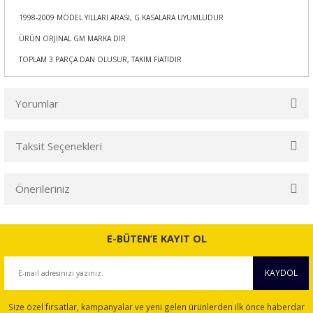
1998-2009 MODEL YILLARI ARASI, G KASALARA UYUMLUDUR
ÜRÜN ORJİNAL GM MARKA DIR
TOPLAM 3 PARÇA DAN OLUSUR, TAKIM FİATIDIR
Yorumlar
Taksit Seçenekleri
Bu ürüne ilk yorumu siz yapın!
Önerileriniz
Yorum Yaz
Bu ürünün fiyat bilgisi, resim, ürün açıklamalarında ve diğer
konularda yetersiz gördüğünüz noktaları öneri formunu
E-BÜTEN’E KAYIT OL
kullanarak tarafımıza iletebilirsiniz.
Görüş ve önerileriniz için teşekkür ederiz.
KAYDOL
Ürün resmi kalitesiz, bozuk veya görüntülenemiyor.
Size özel fırsatlar, kampanyalar ve yeni gelen ürünlerden ilk önce haberdar