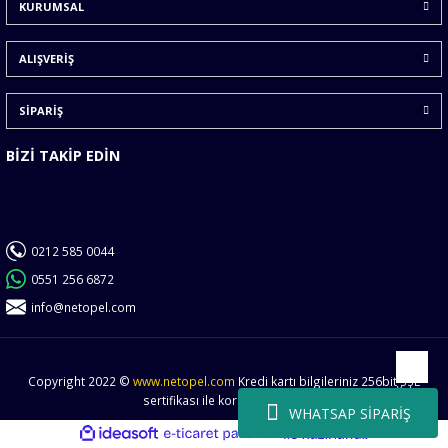
KURUMSAL
Ürün fiyatı diğer sitelerden daha pahalı.
Bu ürüne benzer farklı alternatifler olmalı.
ALIŞVERİŞ
SİPARİŞ
BİZİ TAKİP EDİN
Gönder
0212 585 0044
0551 256 6872
info@netopel.com
Copyright 2022 ©
www.netopel.com
Kredi kartı bilgileriniz 256bit SSL
Yukarı
sertifikası ile korunmaktadır.
WHATSAP SİPARİŞ
ideasoft
ile
e-
hazırlandı.