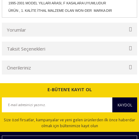
1995-2001 MODEL YILLARI ARASI, F KASALARA UYUMLUDUR
ÜRÜN , 1. KALİTE İTHAL MALZEME OLAN WON-DER MARKA DIR
Yorumlar
Taksit Seçenekleri
Bu ürüne ilk yorumu siz yapın!
Önerileriniz
Yorum Yaz
Bu ürünün fiyat bilgisi, resim, ürün açıklamalarında ve diğer
konularda yetersiz gördüğünüz noktaları öneri formunu
E-BÜTEN’E KAYIT OL
kullanarak tarafımıza iletebilirsiniz.
Görüş ve önerileriniz için teşekkür ederiz.
KAYDOL
Ürün resmi kalitesiz, bozuk veya görüntülenemiyor.
Size özel fırsatlar, kampanyalar ve yeni gelen ürünlerden ilk önce haberdar
Ürün açıklamasında eksik bilgiler bulunuyor.
olmak için bültenimize kayıt olun
Ürün bilgilerinde hatalar bulunuyor.