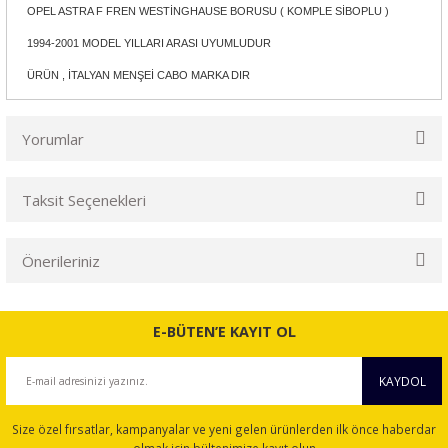
OPEL ASTRA F FREN WESTİNGHAUSE BORUSU ( KOMPLE SİBOPLU )
1994-2001 MODEL YILLARI ARASI UYUMLUDUR
ÜRÜN , İTALYAN MENŞEİ CABO MARKA DIR
Yorumlar
Taksit Seçenekleri
Bu ürüne ilk yorumu siz yapın!
Önerileriniz
Yorum Yaz
Bu ürünün fiyat bilgisi, resim, ürün açıklamalarında ve diğer
konularda yetersiz gördüğünüz noktaları öneri formunu
E-BÜTEN’E KAYIT OL
kullanarak tarafımıza iletebilirsiniz.
Görüş ve önerileriniz için teşekkür ederiz.
KAYDOL
Ürün resmi kalitesiz, bozuk veya görüntülenemiyor.
Size özel fırsatlar, kampanyalar ve yeni gelen ürünlerden ilk önce haberdar
Ürün açıklamasında eksik bilgiler bulunuyor.