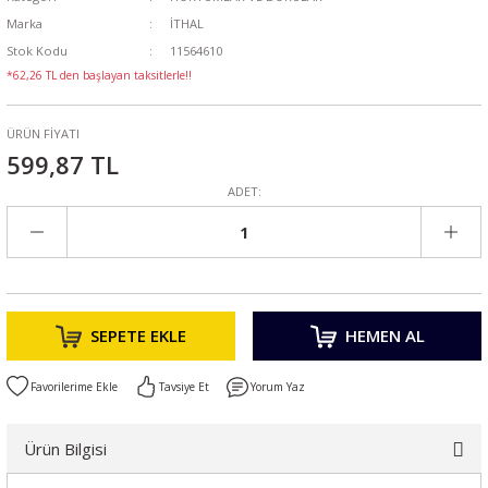
Marka
İTHAL
Stok Kodu
11564610
*62,26 TL den başlayan taksitlerle!!
ÜRÜN FİYATI
599,87 TL
ADET:
SEPETE EKLE
HEMEN AL
Tavsiye Et
Yorum Yaz
Ürün Bilgisi