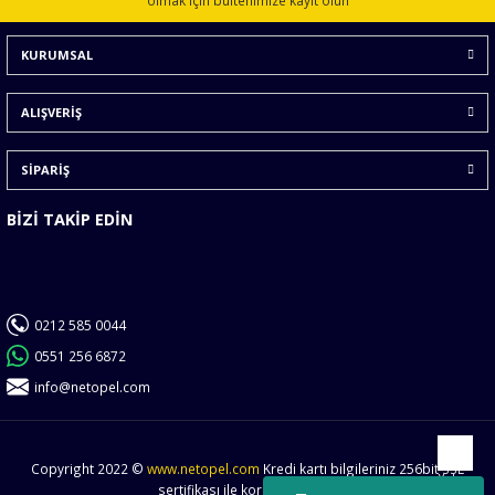
olmak için bültenimize kayıt olun
Ürün bilgilerinde hatalar bulunuyor.
KURUMSAL
Ürün fiyatı diğer sitelerden daha pahalı.
Bu ürüne benzer farklı alternatifler olmalı.
ALIŞVERİŞ
SİPARİŞ
BİZİ TAKİP EDİN
Gönder
0212 585 0044
0551 256 6872
info@netopel.com
Copyright 2022 ©
www.netopel.com
Kredi kartı bilgileriniz 256bit SSL
Yukarı
sertifikası ile korunmaktadır.