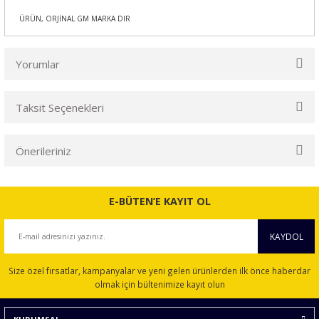
ÜRÜN, ORJİNAL GM MARKA DIR
Yorumlar
Taksit Seçenekleri
Bu ürüne ilk yorumu siz yapın!
Önerileriniz
Yorum Yaz
Bu ürünün fiyat bilgisi, resim, ürün açıklamalarında ve diğer
konularda yetersiz gördüğünüz noktaları öneri formunu
E-BÜTEN’E KAYIT OL
kullanarak tarafımıza iletebilirsiniz.
Görüş ve önerileriniz için teşekkür ederiz.
KAYDOL
Ürün resmi kalitesiz, bozuk veya görüntülenemiyor.
Size özel fırsatlar, kampanyalar ve yeni gelen ürünlerden ilk önce haberdar
Ürün açıklamasında eksik bilgiler bulunuyor.
olmak için bültenimize kayıt olun
Ürün bilgilerinde hatalar bulunuyor.