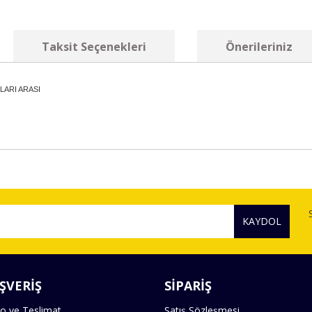
Taksit Seçenekleri
Önerileriniz
LARI ARASI
diğer konularda yetersiz gördüğünüz noktaları öneri formunu kullanarak tara
Bu ürüne ilk yorumu siz yapın!
KAYDOL
Yorum Yaz
ŞVERİŞ
SİPARİŞ
o ve Teslimat
Satış Sözleşmesi