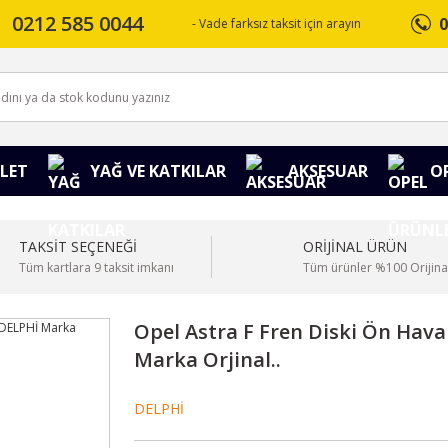
0212 585 0044
0
- Vade farksız taksit için arayın
LET
YAĞ VE KATKILAR
AKSESUAR
O
TAKSİT SEÇENEĞİ
ORİJİNAL ÜRÜN
Tüm kartlara 9 taksit imkanı
Tüm ürünler %100 Orijina
Opel Astra F Fren Diski Ön Haval
Marka Orjinal..
DELPHİ