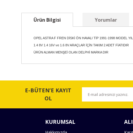
Ürün Bilgisi
Yorumlar
OPEL ASTRA F FREN DİSKİ ÖN HAVALI TİP 1991-1998 MODEL YIL
1.4 8V 1.4 16V ve 1.6 8V ARAÇLAR İÇİN TAKIM 2 ADET FİATIDIR
ÜRÜN ALMAN MENŞEİ OLAN DELPHİ MARKA DIR
Bu ürünün fiyat bilgisi, resim, ürün açıklamalarında ve 
Görüş ve önerileriniz için teşekkür ederiz.
E-BÜTEN’E KAYIT
Ürün resmi kalitesiz, bozuk veya görüntülenemiyor.
OL
Ürün açıklamasında eksik bilgiler bulunuyor.
Ürün bilgilerinde hatalar bulunuyor.
KURUMSAL
ALI
Ürün fiyatı diğer sitelerden daha pahalı.
Bu ürüne benzer farklı alternatifler olmalı.
Hakkımızda
Karg