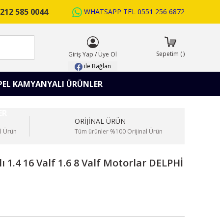
212 585 0044
WHATSAPP TEL
0551 256 6872
ARA
Sepetim
(
)
Giriş Yap
/
Üye Ol
ile Bağlan
PEL KAMYANYALI ÜRÜNLER
ORİJİNAL ÜRÜN
l Ürün
Tüm ürünler %100 Orijinal Ürün
ı 1.4 16 Valf 1.6 8 Valf Motorlar DELPHİ