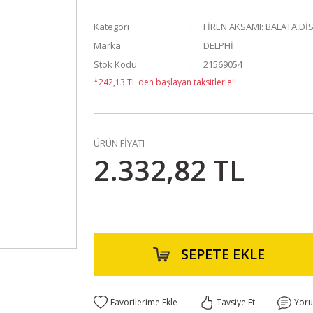
Kategori
FİREN AKSAMI: BALATA,Dİ
Marka
DELPHİ
Stok Kodu
21569054
*242,13 TL den başlayan taksitlerle!!
ÜRÜN FİYATI
2.332,82 TL
SEPETE EKLE
Tavsiye Et
Yor