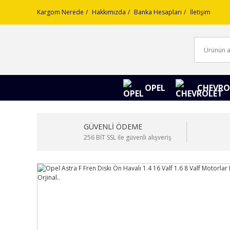
Kargom Nerede
Hakkımızda
Banka Hesapları
İletişim
OPEL
CHEVRO
GÜVENLİ ÖDEME
256 BİT SSL ile güvenli alışveriş