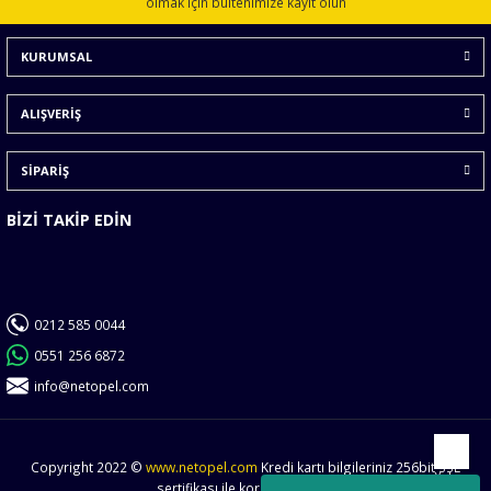
olmak için bültenimize kayıt olun
Ürün bilgilerinde hatalar bulunuyor.
KURUMSAL
Ürün fiyatı diğer sitelerden daha pahalı.
Bu ürüne benzer farklı alternatifler olmalı.
ALIŞVERİŞ
SİPARİŞ
BİZİ TAKİP EDİN
Gönder
0212 585 0044
0551 256 6872
info@netopel.com
Copyright 2022 ©
www.netopel.com
Kredi kartı bilgileriniz 256bit SSL
Yukarı
sertifikası ile korunmaktadır.