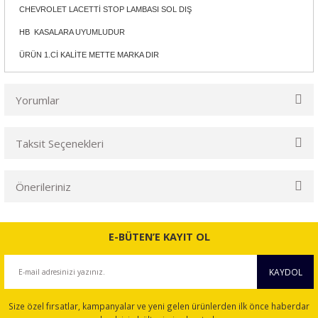
CHEVROLET LACETTİ STOP LAMBASI SOL DIŞ
HB KASALARA UYUMLUDUR
ÜRÜN 1.Cİ KALİTE METTE MARKA DIR
Yorumlar
Taksit Seçenekleri
Bu ürüne ilk yorumu siz yapın!
Önerileriniz
Yorum Yaz
Bu ürünün fiyat bilgisi, resim, ürün açıklamalarında ve diğer
konularda yetersiz gördüğünüz noktaları öneri formunu
E-BÜTEN’E KAYIT OL
kullanarak tarafımıza iletebilirsiniz.
Görüş ve önerileriniz için teşekkür ederiz.
KAYDOL
Ürün resmi kalitesiz, bozuk veya görüntülenemiyor.
Size özel fırsatlar, kampanyalar ve yeni gelen ürünlerden ilk önce haberdar
Ürün açıklamasında eksik bilgiler bulunuyor.