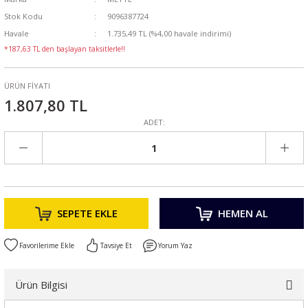
Stok Kodu
9096387724
Havale
1.735,49 TL (%4,00 havale indirimi)
*187,63 TL den başlayan taksitlerle!!
ÜRÜN FİYATI
1.807,80 TL
ADET:
SEPETE EKLE
HEMEN AL
Tavsiye Et
Yorum Yaz
Ürün Bilgisi