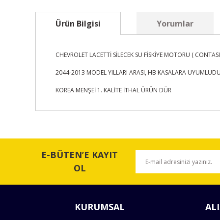
Ürün Bilgisi
Yorumlar
CHEVROLET LACETTİ SİLECEK SU FİSKİYE MOTORU ( CONTASI 
2044-2013 MODEL YILLARI ARASI, HB KASALARA UYUMLUD
KOREA MENŞEİ 1. KALİTE İTHAL ÜRÜN DÜR
Bu ürünün fiyat bilgisi, resim, ürün açıklamalarında ve 
Görüş ve önerileriniz için teşekkür ederiz.
E-BÜTEN’E KAYIT
Ürün resmi kalitesiz, bozuk veya görüntülenemiyor.
OL
Ürün açıklamasında eksik bilgiler bulunuyor.
Ürün bilgilerinde hatalar bulunuyor.
KURUMSAL
ALI
Ürün fiyatı diğer sitelerden daha pahalı.