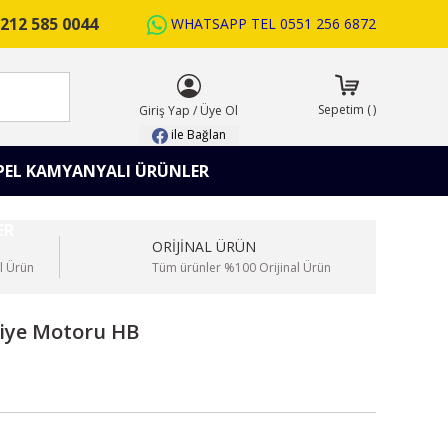
212 585 0044
WHATSAPP TEL
0551 256 6872
ARA
Sepetim
(
)
Giriş Yap
/
Üye Ol
ile Bağlan
PEL KAMYANYALI ÜRÜNLER
ORİJİNAL ÜRÜN
l Ürün
Tüm ürünler %100 Orijinal Ürün
skiye Motoru HB