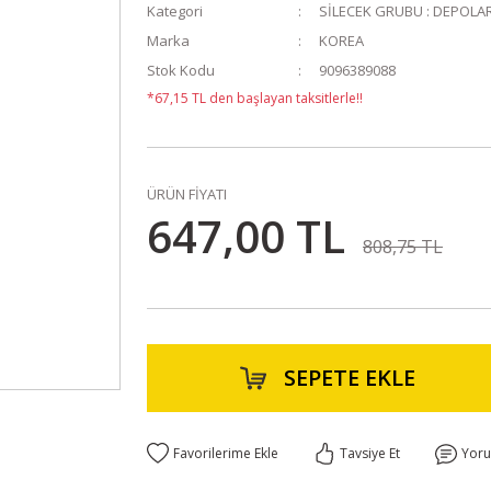
Kategori
SİLECEK GRUBU : DEPOLAR,
Marka
KOREA
Stok Kodu
9096389088
*67,15 TL den başlayan taksitlerle!!
ÜRÜN FİYATI
647,00 TL
808,75 TL
SEPETE EKLE
Tavsiye Et
Yor