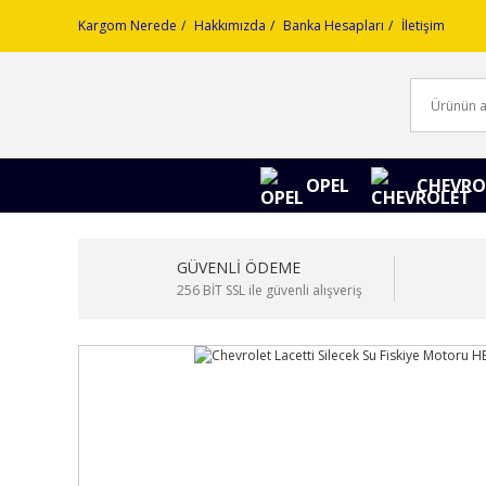
Kargom Nerede
Hakkımızda
Banka Hesapları
İletişim
OPEL
CHEVRO
GÜVENLİ ÖDEME
256 BİT SSL ile güvenli alışveriş