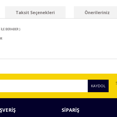
Taksit Seçenekleri
Önerileriniz
İLE BERABER )
UR
diğer konularda yetersiz gördüğünüz noktaları öneri formunu kullanarak tara
Bu ürüne ilk yorumu siz yapın!
KAYDOL
Yorum Yaz
ŞVERİŞ
SİPARİŞ