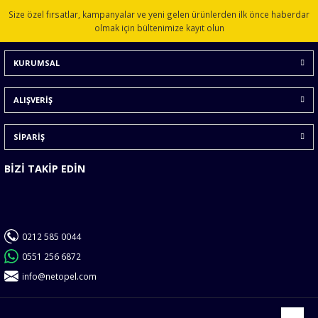
Ürün resmi kalitesiz, bozuk veya görüntülenemiyor.
Size özel fırsatlar, kampanyalar ve yeni gelen ürünlerden ilk önce haberdar
Ürün açıklamasında eksik bilgiler bulunuyor.
olmak için bültenimize kayıt olun
Ürün bilgilerinde hatalar bulunuyor.
KURUMSAL
Ürün fiyatı diğer sitelerden daha pahalı.
Bu ürüne benzer farklı alternatifler olmalı.
ALIŞVERİŞ
SİPARİŞ
BİZİ TAKİP EDİN
Gönder
0212 585 0044
0551 256 6872
info@netopel.com