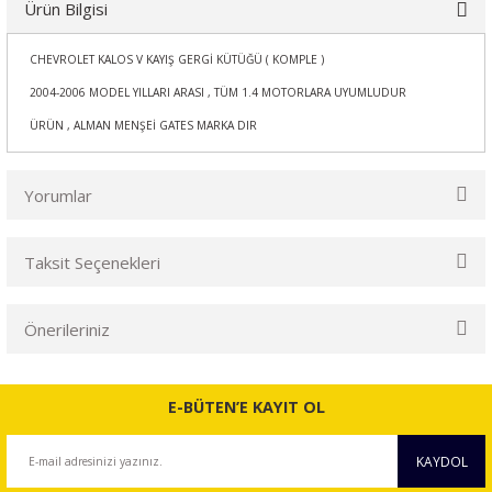
Ürün Bilgisi
CHEVROLET KALOS V KAYIŞ GERGİ KÜTÜĞÜ ( KOMPLE )
2004-2006 MODEL YILLARI ARASI , TÜM 1.4 MOTORLARA UYUMLUDUR
ÜRÜN , ALMAN MENŞEİ GATES MARKA DIR
Yorumlar
Taksit Seçenekleri
Bu ürüne ilk yorumu siz yapın!
Önerileriniz
Yorum Yaz
Bu ürünün fiyat bilgisi, resim, ürün açıklamalarında ve diğer
konularda yetersiz gördüğünüz noktaları öneri formunu
E-BÜTEN’E KAYIT OL
kullanarak tarafımıza iletebilirsiniz.
Görüş ve önerileriniz için teşekkür ederiz.
KAYDOL