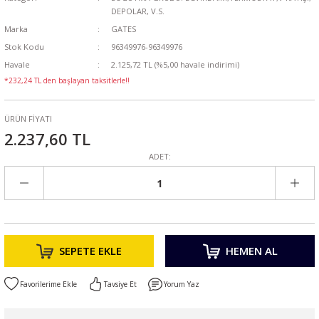
DEPOLAR, V.S.
Marka
GATES
Stok Kodu
96349976-96349976
Havale
2.125,72 TL (%5,00 havale indirimi)
*232,24 TL den başlayan taksitlerle!!
ÜRÜN FİYATI
2.237,60 TL
ADET:
SEPETE EKLE
HEMEN AL
Tavsiye Et
Yorum Yaz