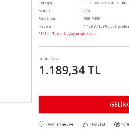
Kategori
ELEKTRİK AKSAMI: BOBİN, 
Marka
GM
Stok Kodu
96815490
Havale
1.129,87 TL (%5,00 havale i
*123,44 TL den başlayan taksitlerle!!
ÜRÜN FİYATI
1.189,34 TL
GELİN
Tavsiye Et
Yor