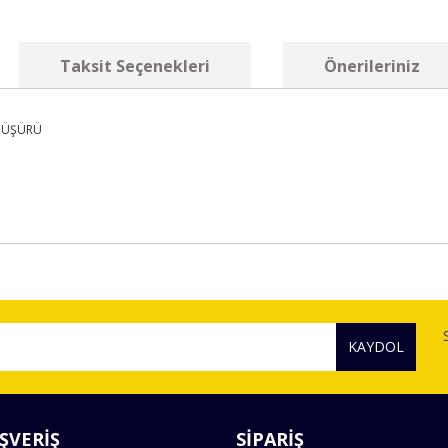
Taksit Seçenekleri
Önerileriniz
) MÜŞÜRÜ
diğer konularda yetersiz gördüğünüz noktaları öneri formunu kullanarak tara
Bu ürüne ilk yorumu siz yapın!
KAYDOL
Yorum Yaz
ŞVERİŞ
SİPARİŞ