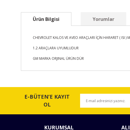
Ürün Bilgisi
Yorumlar
CHEVROLET KALOS VE AVEO ARAÇLARI İÇİN HARARET ( ISI 
1.2 ARAÇLARA UYUMLUDUR
GM MARKA ORJINAL ÜRÜN DÜR
Bu ürünün fiyat bilgisi, resim, ürün açıklamalarında ve 
Görüş ve önerileriniz için teşekkür ederiz.
E-BÜTEN’E KAYIT
Ürün resmi kalitesiz, bozuk veya görüntülenemiyor.
OL
Ürün açıklamasında eksik bilgiler bulunuyor.
Ürün bilgilerinde hatalar bulunuyor.
KURUMSAL
ALI
Ürün fiyatı diğer sitelerden daha pahalı.