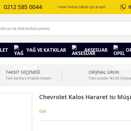
0212 585 0044
0
- Vade farksız taksit için arayın
LET
YAĞ VE KATKILAR
AKSESUAR
O
TAKSİT SEÇENEĞİ
ORİJİNAL ÜRÜN
Tüm kartlara 9 taksit imkanı
Tüm ürünler %100 Orijina
Chevrolet Kalos Hararet Isı Müş
GM