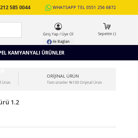
212 585 0044
WHATSAPP TEL
0551 256 6872
ARA
Sepetim
(
)
Giriş Yap
/
Üye Ol
ile Bağlan
PEL KAMYANYALI ÜRÜNLER
ORİJİNAL ÜRÜN
l Ürün
Tüm ürünler %100 Orijinal Ürün
ürü 1.2