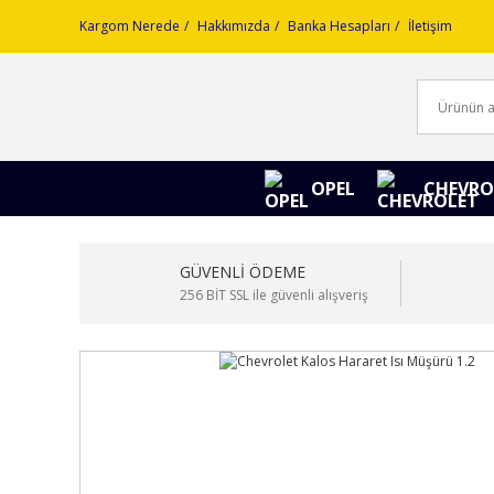
Kargom Nerede
Hakkımızda
Banka Hesapları
İletişim
OPEL
CHEVRO
GÜVENLİ ÖDEME
256 BİT SSL ile güvenli alışveriş