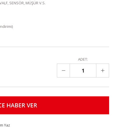
VALF, SENSÖR, MÜŞÜR V.S.
ndirimi)
ADET:
CE HABER VER
um Yaz