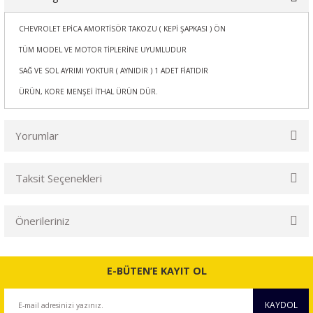
CHEVROLET EPİCA AMORTİSÖR TAKOZU ( KEPİ ŞAPKASI ) ÖN
TÜM MODEL VE MOTOR TİPLERİNE UYUMLUDUR
SAĞ VE SOL AYRIMI YOKTUR ( AYNIDIR ) 1 ADET FİATIDIR
ÜRÜN, KORE MENŞEİ İTHAL ÜRÜN DÜR.
Yorumlar
Taksit Seçenekleri
Bu ürüne ilk yorumu siz yapın!
Önerileriniz
Yorum Yaz
Bu ürünün fiyat bilgisi, resim, ürün açıklamalarında ve diğer
konularda yetersiz gördüğünüz noktaları öneri formunu
E-BÜTEN’E KAYIT OL
kullanarak tarafımıza iletebilirsiniz.
Görüş ve önerileriniz için teşekkür ederiz.
KAYDOL