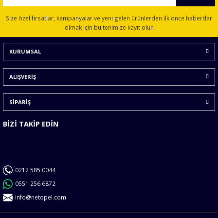
Ürün resmi kalitesiz, bozuk veya görüntülenemiyor.
Size özel fırsatlar, kampanyalar ve yeni gelen ürünlerden ilk önce haberdar
Ürün açıklamasında eksik bilgiler bulunuyor.
olmak için bültenimize kayıt olun
Ürün bilgilerinde hatalar bulunuyor.
KURUMSAL
Ürün fiyatı diğer sitelerden daha pahalı.
Bu ürüne benzer farklı alternatifler olmalı.
ALIŞVERİŞ
SİPARİŞ
BİZİ TAKİP EDİN
Gönder
0212 585 0044
0551 256 6872
info@netopel.com