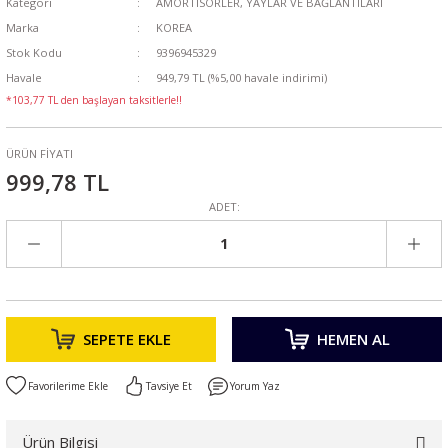
Kategori
AMORTİSÖRLER, YAYLAR VE BAĞLANTILARI
Marka
KOREA
Stok Kodu
9396945329
Havale
949,79 TL (%5,00 havale indirimi)
*103,77 TL den başlayan taksitlerle!!
ÜRÜN FİYATI
999,78 TL
ADET:
SEPETE EKLE
HEMEN AL
Tavsiye Et
Yorum Yaz
Ürün Bilgisi