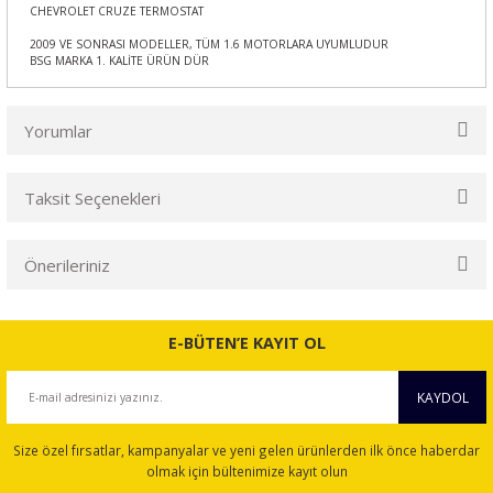
CHEVROLET CRUZE TERMOSTAT
2009 VE SONRASI MODELLER, TÜM 1.6 MOTORLARA UYUMLUDUR
BSG MARKA 1. KALİTE ÜRÜN DÜR
Yorumlar
Taksit Seçenekleri
Bu ürüne ilk yorumu siz yapın!
Önerileriniz
Yorum Yaz
Bu ürünün fiyat bilgisi, resim, ürün açıklamalarında ve diğer
konularda yetersiz gördüğünüz noktaları öneri formunu
E-BÜTEN’E KAYIT OL
kullanarak tarafımıza iletebilirsiniz.
Görüş ve önerileriniz için teşekkür ederiz.
KAYDOL
Ürün resmi kalitesiz, bozuk veya görüntülenemiyor.
Size özel fırsatlar, kampanyalar ve yeni gelen ürünlerden ilk önce haberdar
Ürün açıklamasında eksik bilgiler bulunuyor.
olmak için bültenimize kayıt olun