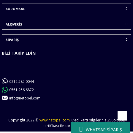
Ürün bilgilerinde hatalar bulunuyor.
KURUMSAL
Ürün fiyatı diğer sitelerden daha pahalı.
Bu ürüne benzer farklı alternatifler olmalı.
ALIŞVERİŞ
SİPARİŞ
BİZİ TAKİP EDİN
Gönder
0212 585 0044
0551 256 6872
info@netopel.com
Copyright 2022 ©
www.netopel.com
Kredi kartı bilgileriniz 256bit SSL
Yukarı
sertifikası ile korunmaktadır.
WHATSAP SİPARİŞ