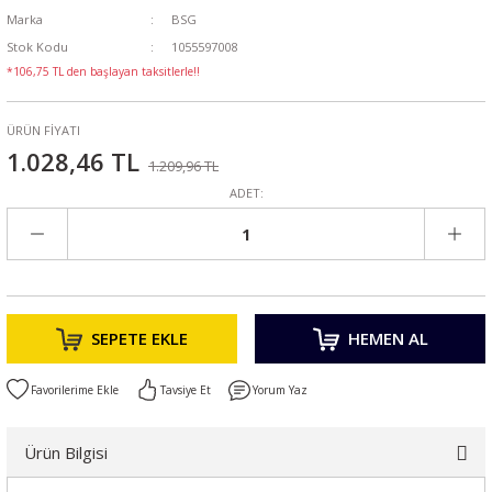
Marka
BSG
Stok Kodu
1055597008
*106,75 TL den başlayan taksitlerle!!
ÜRÜN FİYATI
1.028,46 TL
1.209,96 TL
ADET:
SEPETE EKLE
HEMEN AL
Tavsiye Et
Yorum Yaz
Ürün Bilgisi