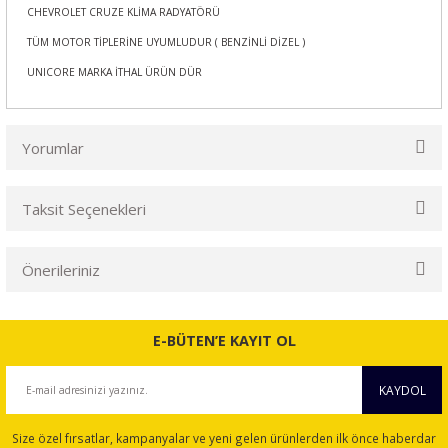
CHEVROLET CRUZE KLİMA RADYATÖRÜ
TÜM MOTOR TİPLERİNE UYUMLUDUR ( BENZİNLİ DİZEL )
UNICORE MARKA İTHAL ÜRÜN DÜR
Yorumlar
Taksit Seçenekleri
Bu ürüne ilk yorumu siz yapın!
Önerileriniz
Yorum Yaz
Bu ürünün fiyat bilgisi, resim, ürün açıklamalarında ve diğer
konularda yetersiz gördüğünüz noktaları öneri formunu
E-BÜTEN’E KAYIT OL
kullanarak tarafımıza iletebilirsiniz.
Görüş ve önerileriniz için teşekkür ederiz.
KAYDOL
Ürün resmi kalitesiz, bozuk veya görüntülenemiyor.
Size özel fırsatlar, kampanyalar ve yeni gelen ürünlerden ilk önce haberdar