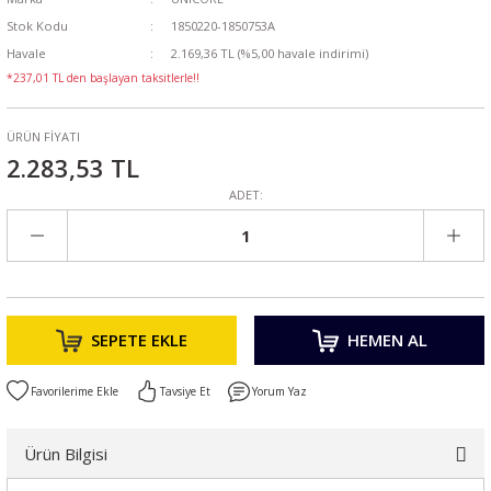
Stok Kodu
1850220-1850753A
Havale
2.169,36 TL (%5,00 havale indirimi)
*237,01 TL den başlayan taksitlerle!!
ÜRÜN FİYATI
2.283,53 TL
ADET:
SEPETE EKLE
HEMEN AL
Tavsiye Et
Yorum Yaz
Ürün Bilgisi