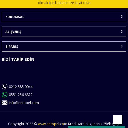
Ürün açıklamasında eksik bilgiler bulunuyor.
olmak için bültenimize kayıt olun
Ürün bilgilerinde hatalar bulunuyor.
KURUMSAL
Ürün fiyatı diğer sitelerden daha pahalı.
Bu ürüne benzer farklı alternatifler olmalı.
ALIŞVERİŞ
SİPARİŞ
BİZİ TAKİP EDİN
Gönder
0212 585 0044
0551 256 6872
info@netopel.com
Copyright 2022 ©
www.netopel.com
Kredi kartı bilgileriniz 256bit SSL
Yukarı