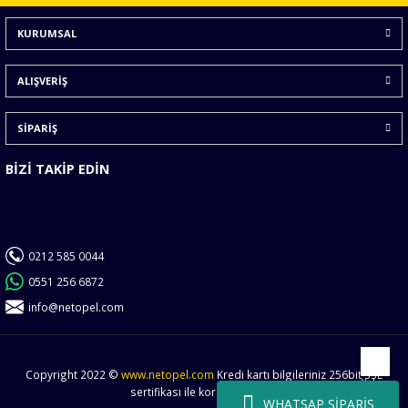
Ürün bilgilerinde hatalar bulunuyor.
KURUMSAL
Ürün fiyatı diğer sitelerden daha pahalı.
Bu ürüne benzer farklı alternatifler olmalı.
ALIŞVERİŞ
SİPARİŞ
BİZİ TAKİP EDİN
Gönder
0212 585 0044
0551 256 6872
info@netopel.com
Copyright 2022 ©
www.netopel.com
Kredi kartı bilgileriniz 256bit SSL
Yukarı
sertifikası ile korunmaktadır.
WHATSAP SİPARİŞ