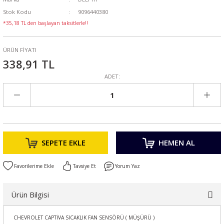
Stok Kodu
9096440380
*35,18 TL den başlayan taksitlerle!!
ÜRÜN FİYATI
338,91 TL
ADET:
SEPETE EKLE
HEMEN AL
Tavsiye Et
Yorum Yaz
Ürün Bilgisi
CHEVROLET CAPTİVA SICAKLIK FAN SENSÖRÜ ( MÜŞÜRÜ )