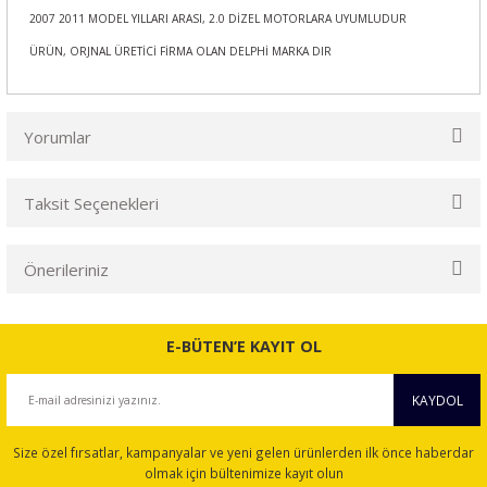
2007 2011 MODEL YILLARI ARASI, 2.0 DİZEL MOTORLARA UYUMLUDUR
ÜRÜN, ORJNAL ÜRETİCİ FİRMA OLAN DELPHİ MARKA DIR
Yorumlar
Taksit Seçenekleri
Bu ürüne ilk yorumu siz yapın!
Önerileriniz
Yorum Yaz
Bu ürünün fiyat bilgisi, resim, ürün açıklamalarında ve diğer
konularda yetersiz gördüğünüz noktaları öneri formunu
E-BÜTEN’E KAYIT OL
kullanarak tarafımıza iletebilirsiniz.
Görüş ve önerileriniz için teşekkür ederiz.
KAYDOL
Ürün resmi kalitesiz, bozuk veya görüntülenemiyor.
Size özel fırsatlar, kampanyalar ve yeni gelen ürünlerden ilk önce haberdar
Ürün açıklamasında eksik bilgiler bulunuyor.
olmak için bültenimize kayıt olun