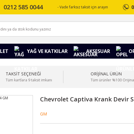
0212 585 0044
0
- Vade farksız taksit için arayın
LET
YAĞ VE KATKILAR
AKSESUAR
O
TAKSİT SEÇENEĞİ
ORİJİNAL ÜRÜN
Tüm kartlara 9 taksit imkanı
Tüm ürünler %100 Orijina
Chevrolet Captiva Krank Devir 
GM