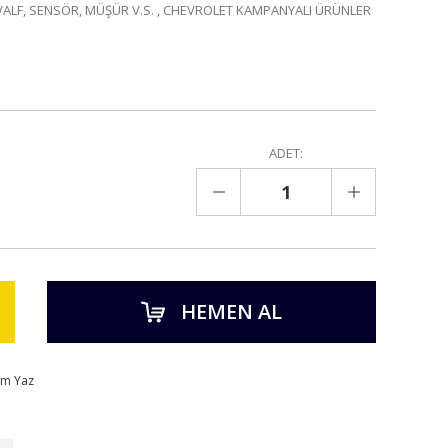
VALF, SENSÖR, MÜŞÜR V.S.
,
CHEVROLET KAMPANYALI ÜRÜNLER
ADET:
HEMEN AL
um Yaz