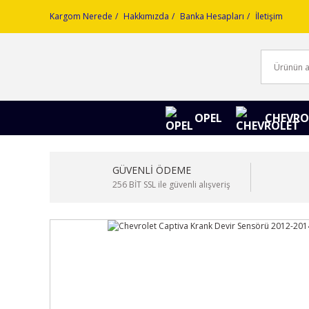
Kargom Nerede
Hakkımızda
Banka Hesapları
İletişim
OPEL
CHEVRO
GÜVENLİ ÖDEME
256 BİT SSL ile güvenli alışveriş