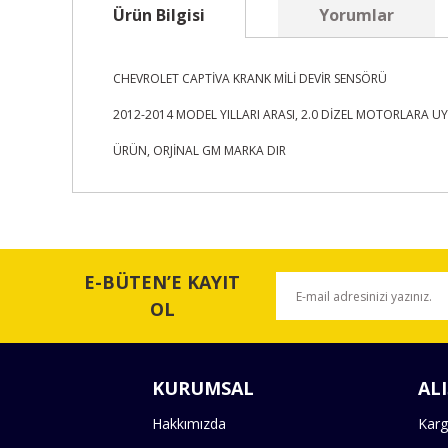
Ürün Bilgisi
Yorumlar
CHEVROLET CAPTİVA KRANK MİLİ DEVİR SENSÖRÜ
2012-2014 MODEL YILLARI ARASI, 2.0 DİZEL MOTORLARA 
ÜRÜN, ORJİNAL GM MARKA DIR
Bu ürünün fiyat bilgisi, resim, ürün açıklamalarında ve 
Görüş ve önerileriniz için teşekkür ederiz.
E-BÜTEN’E KAYIT
Ürün resmi kalitesiz, bozuk veya görüntülenemiyor.
OL
Ürün açıklamasında eksik bilgiler bulunuyor.
Ürün bilgilerinde hatalar bulunuyor.
KURUMSAL
ALI
Ürün fiyatı diğer sitelerden daha pahalı.
Bu ürüne benzer farklı alternatifler olmalı.
Hakkımızda
Karg