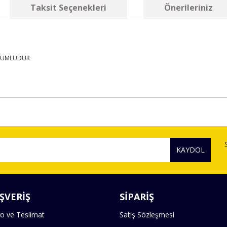
Taksit Seçenekleri
Önerileriniz
UYUMLUDUR
diğer konularda yetersiz gördüğünüz noktaları öneri formunu kullanarak tara
Bu ürüne ilk yorumu siz yapın!
KAYDOL
Yorum Yaz
ŞVERİŞ
SİPARİŞ
o ve Teslimat
Satış Sözleşmesi