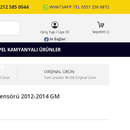
212 585 0044
WHATSAPP TEL
0551 256 6872
ARA
Sepetim
(
)
Giriş Yap
/
Üye Ol
ile Bağlan
PEL KAMYANYALI ÜRÜNLER
ORİJİNAL ÜRÜN
l Ürün
Tüm ürünler %100 Orijinal Ürün
Sensörü 2012-2014 GM