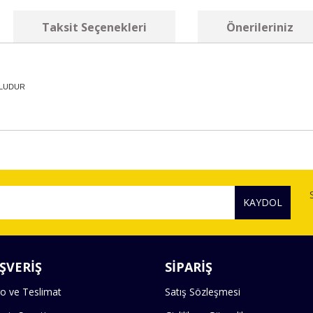
Taksit Seçenekleri
Önerileriniz
MLUDUR
diğer konularda yetersiz gördüğünüz noktaları öneri formunu kullanarak tara
Bu ürüne ilk yorumu siz yapın!
KAYDOL
Yorum Yaz
ŞVERİŞ
SİPARİŞ
o ve Teslimat
Satış Sözleşmesi