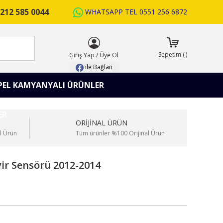
212 585 0044
WHATSAPP TEL
0551 256 6872
ARA
Sepetim
(
)
Giriş Yap
/
Üye Ol
ile Bağlan
PEL KAMYANYALI ÜRÜNLER
ORİJİNAL ÜRÜN
l Ürün
Tüm ürünler %100 Orijinal Ürün
ir Sensörü 2012-2014