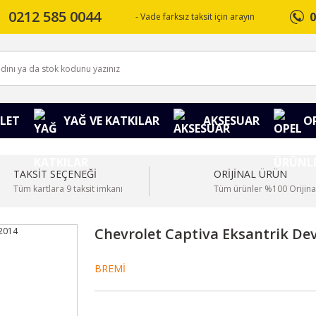
0212 585 0044
0
- Vade farksız taksit için arayın
LET
YAĞ VE KATKILAR
AKSESUAR
O
TAKSİT SEÇENEĞİ
ORİJİNAL ÜRÜN
Tüm kartlara 9 taksit imkanı
Tüm ürünler %100 Orijina
Chevrolet Captiva Eksantrik Dev
BREMİ