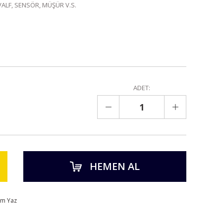
VALF, SENSÖR, MÜŞÜR V.S.
ADET:
HEMEN AL
um Yaz