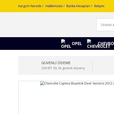
Kargom Nerede
Hakkımızda
Banka Hesapları
İletişim
OPEL
CHEVRO
GÜVENLİ ÖDEME
256 BİT SSL ile güvenli alışveriş