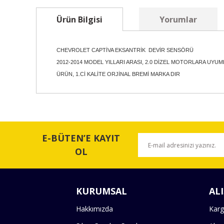
Ürün Bilgisi
Yorumlar
CHEVROLET CAPTİVA EKSANTRİK DEVİR SENSÖRÜ
2012-2014 MODEL YILLARI ARASI, 2.0 DİZEL MOTORLARA UYU
ÜRÜN, 1.Cİ KALİTE ORJİNAL BREMİ MARKA DIR
Bu ürünün fiyat bilgisi, resim, ürün açıklamalarında ve 
Görüş ve önerileriniz için teşekkür ederiz.
E-BÜTEN’E KAYIT
Ürün resmi kalitesiz, bozuk veya görüntülenemiyor.
OL
Ürün açıklamasında eksik bilgiler bulunuyor.
Ürün bilgilerinde hatalar bulunuyor.
KURUMSAL
ALI
Ürün fiyatı diğer sitelerden daha pahalı.
Bu ürüne benzer farklı alternatifler olmalı.
Hakkımızda
Karg