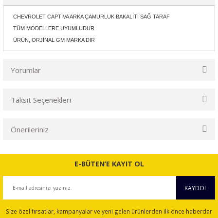
CHEVROLET CAPTİVA ARKA ÇAMURLUK BAKALİTİ SAĞ TARAF
TÜM MODELLERE UYUMLUDUR
ÜRÜN, ORJİNAL GM MARKA DIR
Yorumlar
Taksit Seçenekleri
Bu ürüne ilk yorumu siz yapın!
Önerileriniz
Yorum Yaz
Bu ürünün fiyat bilgisi, resim, ürün açıklamalarında ve diğer
konularda yetersiz gördüğünüz noktaları öneri formunu
E-BÜTEN’E KAYIT OL
kullanarak tarafımıza iletebilirsiniz.
Görüş ve önerileriniz için teşekkür ederiz.
KAYDOL
Ürün resmi kalitesiz, bozuk veya görüntülenemiyor.
Size özel fırsatlar, kampanyalar ve yeni gelen ürünlerden ilk önce haberdar