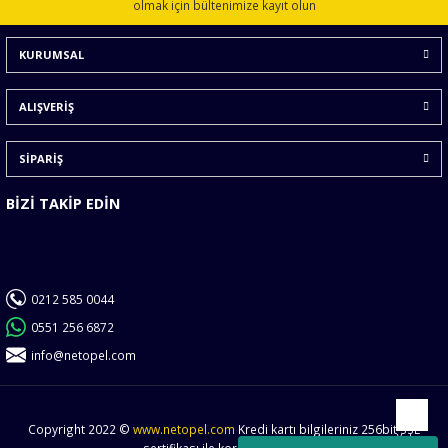
Ürün açıklamasında eksik bilgiler bulunuyor.
olmak için bültenimize kayıt olun
Ürün bilgilerinde hatalar bulunuyor.
KURUMSAL
Ürün fiyatı diğer sitelerden daha pahalı.
Bu ürüne benzer farklı alternatifler olmalı.
ALIŞVERİŞ
SİPARİŞ
BİZİ TAKİP EDİN
Gönder
0212 585 0044
0551 256 6872
info@netopel.com
Copyright 2022 ©
www.netopel.com
Kredi kartı bilgileriniz 256bit SSL
Yukarı