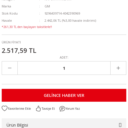
Marka
GM
Stok Kodu
9296439714-4042390969
Havale
2.442,06 TL (%3,00 havale indirimi)
*261,30 TL den başlayan taksitlerle!!
ÜRÜN FİYATI
2.517,59 TL
ADET:
GELİNCE HABER VER
Tavsiye Et
Yorum Yaz
Ürün Bilgisi