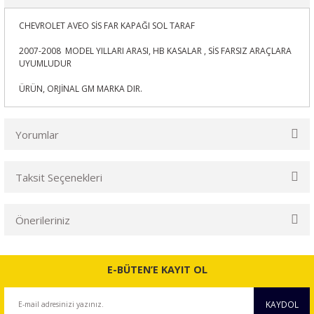
CHEVROLET AVEO SİS FAR KAPAĞI SOL TARAF
2007-2008 MODEL YILLARI ARASI, HB KASALAR , SİS FARSIZ ARAÇLARA
UYUMLUDUR
ÜRÜN, ORJİNAL GM MARKA DIR.
Yorumlar
Taksit Seçenekleri
Bu ürüne ilk yorumu siz yapın!
Önerileriniz
Yorum Yaz
Bu ürünün fiyat bilgisi, resim, ürün açıklamalarında ve diğer
konularda yetersiz gördüğünüz noktaları öneri formunu
E-BÜTEN’E KAYIT OL
kullanarak tarafımıza iletebilirsiniz.
Görüş ve önerileriniz için teşekkür ederiz.
KAYDOL