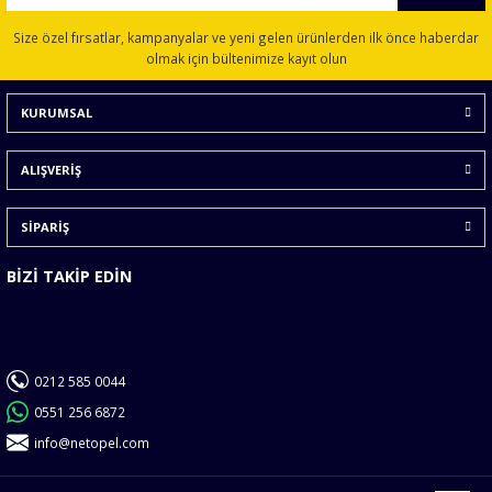
Ürün resmi kalitesiz, bozuk veya görüntülenemiyor.
Size özel fırsatlar, kampanyalar ve yeni gelen ürünlerden ilk önce haberdar
Ürün açıklamasında eksik bilgiler bulunuyor.
olmak için bültenimize kayıt olun
Ürün bilgilerinde hatalar bulunuyor.
KURUMSAL
Ürün fiyatı diğer sitelerden daha pahalı.
Bu ürüne benzer farklı alternatifler olmalı.
ALIŞVERİŞ
SİPARİŞ
BİZİ TAKİP EDİN
Gönder
0212 585 0044
0551 256 6872
info@netopel.com