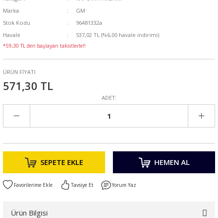
Marka
GM
Stok Kodu
96481332a
Havale
537,02 TL (%6,00 havale indirimi)
*59,30 TL den başlayan taksitlerle!!
ÜRÜN FİYATI
571,30 TL
ADET:
SEPETE EKLE
HEMEN AL
Tavsiye Et
Yorum Yaz
Ürün Bilgisi