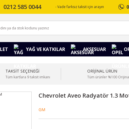
0212 585 0044
0
- Vade farksız taksit için arayın
LET
YAĞ VE KATKILAR
AKSESUAR
O
TAKSİT SEÇENEĞİ
ORİJİNAL ÜRÜN
Tüm kartlara 9 taksit imkanı
Tüm ürünler %100 Orijina
Chevrolet Aveo Radyatör 1.3 Mo
GM