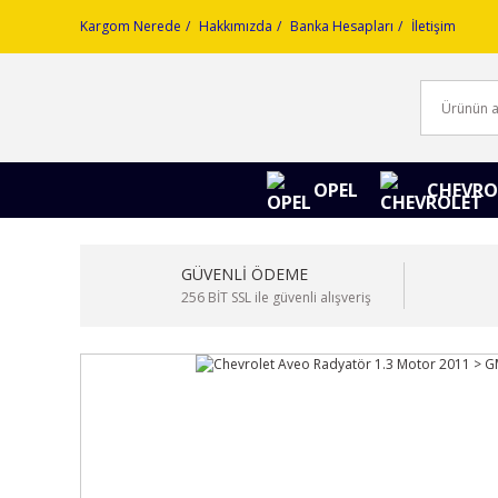
Kargom Nerede
Hakkımızda
Banka Hesapları
İletişim
OPEL
CHEVRO
GÜVENLİ ÖDEME
256 BİT SSL ile güvenli alışveriş