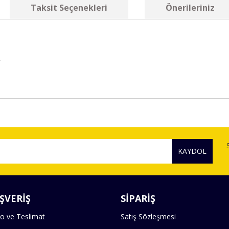
Taksit Seçenekleri
Önerileriniz
R
diğer konularda yetersiz gördüğünüz noktaları öneri formunu kullanarak tara
Bu ürüne ilk yorumu siz yapın!
KAYDOL
Yorum Yaz
ŞVERİŞ
SİPARİŞ
o ve Teslimat
Satış Sözleşmesi