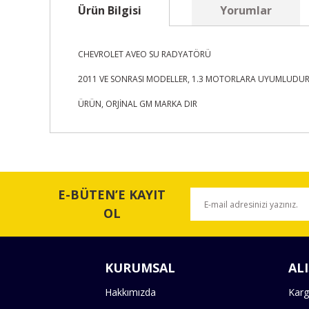
Ürün Bilgisi
Yorumlar
CHEVROLET AVEO SU RADYATÖRÜ
2011 VE SONRASI MODELLER, 1.3 MOTORLARA UYUMLUDU
ÜRÜN, ORJİNAL GM MARKA DIR
Bu ürünün fiyat bilgisi, resim, ürün açıklamalarında ve 
Görüş ve önerileriniz için teşekkür ederiz.
E-BÜTEN’E KAYIT
Ürün resmi kalitesiz, bozuk veya görüntülenemiyor.
OL
Ürün açıklamasında eksik bilgiler bulunuyor.
Ürün bilgilerinde hatalar bulunuyor.
KURUMSAL
ALI
Ürün fiyatı diğer sitelerden daha pahalı.
Bu ürüne benzer farklı alternatifler olmalı.
Hakkımızda
Karg