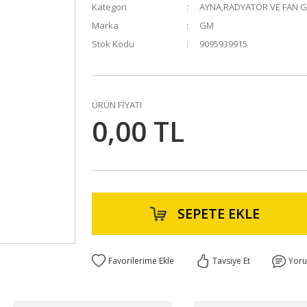
Kategori
AYNA,RADYATÖR VE FAN 
Marka
GM
Stok Kodu
9095939915
ÜRÜN FİYATI
0,00 TL
SEPETE EKLE
Tavsiye Et
Yor