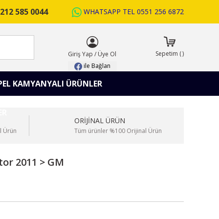
212 585 0044
WHATSAPP TEL
0551 256 6872
ARA
Sepetim
(
)
Giriş Yap
/
Üye Ol
ile Bağlan
PEL KAMYANYALI ÜRÜNLER
ORİJİNAL ÜRÜN
l Ürün
Tüm ürünler %100 Orijinal Ürün
tor 2011 > GM