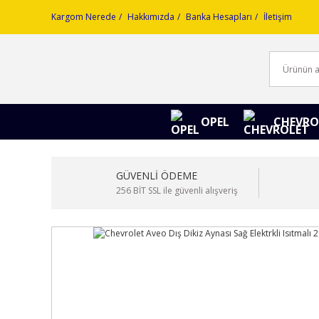
Kargom Nerede
Hakkımızda
Banka Hesapları
İletişim
OPEL
CHEVRO
GÜVENLİ ÖDEME
256 BİT SSL ile güvenli alışveriş