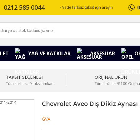
0212 585 0044
0
- Vade farksız taksit için arayın
LET
YAĞ VE KATKILAR
AKSESUAR
O
TAKSİT SEÇENEĞİ
ORİJİNAL ÜRÜN
Tüm kartlara 9 taksit imkanı
Tüm ürünler %100 Orijina
Chevrolet Aveo Dış Dikiz Aynası 
GVA