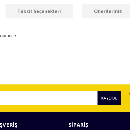
Taksit Seçenekleri
Önerileriniz
 UYUMLUDUR
diğer konularda yetersiz gördüğünüz noktaları öneri formunu kullanarak tara
Bu ürüne ilk yorumu siz yapın!
KAYDOL
Yorum Yaz
ŞVERİŞ
SİPARİŞ