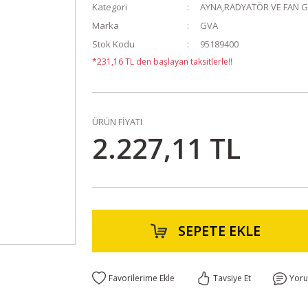
Kategori
AYNA,RADYATÖR VE FAN 
Marka
GVA
Stok Kodu
95189400
*231,16 TL den başlayan taksitlerle!!
ÜRÜN FİYATI
2.227,11 TL
SEPETE EKLE
Tavsiye Et
Yor