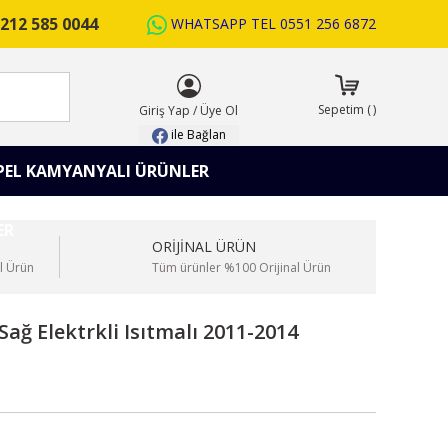
212 585 0044
WHATSAPP TEL
0551 256 6872
ARA
Sepetim
(
)
Giriş Yap
/
Üye Ol
ile Bağlan
PEL KAMYANYALI ÜRÜNLER
ORİJİNAL ÜRÜN
l Ürün
Tüm ürünler %100 Orijinal Ürün
Sağ Elektrkli Isıtmalı 2011-2014