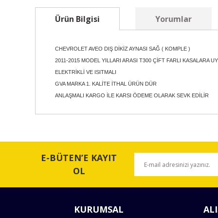
Ürün Bilgisi
Yorumlar
CHEVROLET AVEO DIŞ DİKİZ AYNASI SAĞ ( KOMPLE )
2011-2015 MODEL YILLARI ARASI T300 ÇİFT FARLI KASALARA
ELEKTRİKLİ VE ISITMALI
GVA MARKA 1. KALİTE İTHAL ÜRÜN DÜR
ANLAŞMALI KARGO İLE KARSI ÖDEME OLARAK SEVK EDİLİR
Bu ürünün fiyat bilgisi, resim, ürün açıklamalarında ve 
Görüş ve önerileriniz için teşekkür ederiz.
E-BÜTEN’E KAYIT
Ürün resmi kalitesiz, bozuk veya görüntülenemiyor.
OL
Ürün açıklamasında eksik bilgiler bulunuyor.
Ürün bilgilerinde hatalar bulunuyor.
KURUMSAL
ALI
Ürün fiyatı diğer sitelerden daha pahalı.