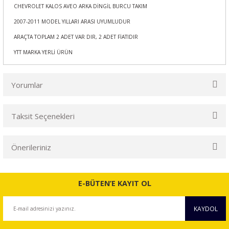
CHEVROLET KALOS AVEO ARKA DİNGİL BURCU TAKIM
2007-2011 MODEL YILLARI ARASI UYUMLUDUR
ARAÇTA TOPLAM 2 ADET VAR DIR, 2 ADET FİATIDIR
YTT MARKA YERLİ ÜRÜN
Yorumlar
Taksit Seçenekleri
Bu ürüne ilk yorumu siz yapın!
Önerileriniz
Yorum Yaz
Bu ürünün fiyat bilgisi, resim, ürün açıklamalarında ve diğer
konularda yetersiz gördüğünüz noktaları öneri formunu
E-BÜTEN’E KAYIT OL
kullanarak tarafımıza iletebilirsiniz.
Görüş ve önerileriniz için teşekkür ederiz.
KAYDOL
Ürün resmi kalitesiz, bozuk veya görüntülenemiyor.