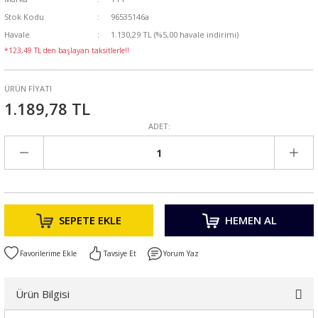
Stok Kodu
96535146a
Havale
1.130,29 TL (%5,00 havale indirimi)
*123,49 TL den başlayan taksitlerle!!
ÜRÜN FİYATI
1.189,78 TL
ADET:
SEPETE EKLE
HEMEN AL
Tavsiye Et
Yorum Yaz
Ürün Bilgisi