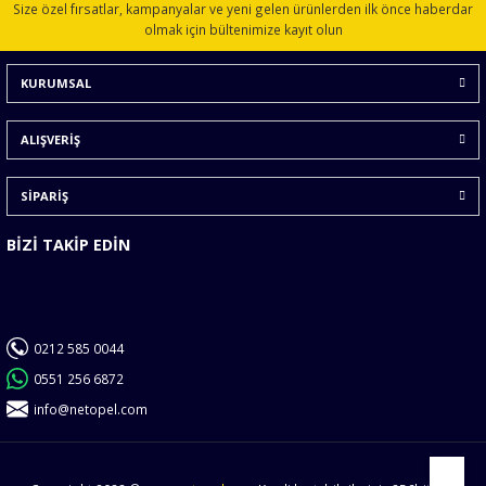
Size özel fırsatlar, kampanyalar ve yeni gelen ürünlerden ilk önce haberdar
Ürün açıklamasında eksik bilgiler bulunuyor.
olmak için bültenimize kayıt olun
Ürün bilgilerinde hatalar bulunuyor.
KURUMSAL
Ürün fiyatı diğer sitelerden daha pahalı.
Bu ürüne benzer farklı alternatifler olmalı.
ALIŞVERİŞ
SİPARİŞ
BİZİ TAKİP EDİN
Gönder
0212 585 0044
0551 256 6872
info@netopel.com