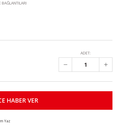
 BAĞLANTILARI
ADET:
CE HABER VER
um Yaz