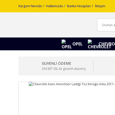
Kargom Nerede
Hakkımızda
Banka Hesapları
İletişim
OPEL
CHEVRO
GÜVENLİ ÖDEME
256 BİT SSL ile güvenli alışveriş