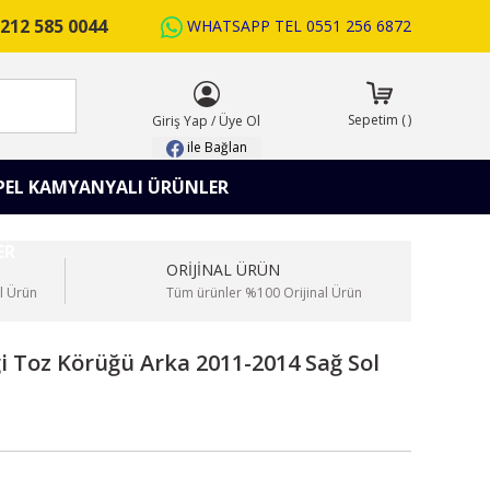
212 585 0044
WHATSAPP TEL
0551 256 6872
ARA
Sepetim
(
)
Giriş Yap
/
Üye Ol
ile Bağlan
PEL KAMYANYALI ÜRÜNLER
ORİJİNAL ÜRÜN
l Ürün
Tüm ürünler %100 Orijinal Ürün
i Toz Körüğü Arka 2011-2014 Sağ Sol