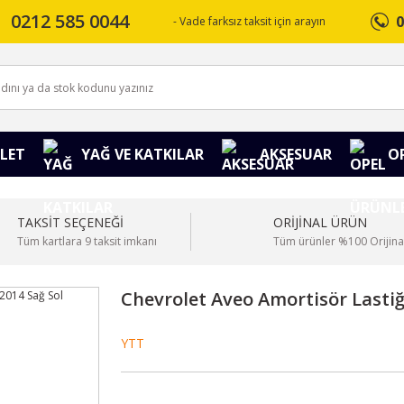
0212 585 0044
0
- Vade farksız taksit için arayın
LET
YAĞ VE KATKILAR
AKSESUAR
O
TAKSİT SEÇENEĞİ
ORİJİNAL ÜRÜN
Tüm kartlara 9 taksit imkanı
Tüm ürünler %100 Orijina
Chevrolet Aveo Amortisör Lastiğ
YTT