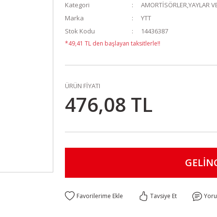
Kategori
AMORTİSÖRLER,YAYLAR VE
Marka
YTT
Stok Kodu
14436387
*49,41 TL den başlayan taksitlerle!!
ÜRÜN FİYATI
476,08 TL
GELİN
Tavsiye Et
Yor