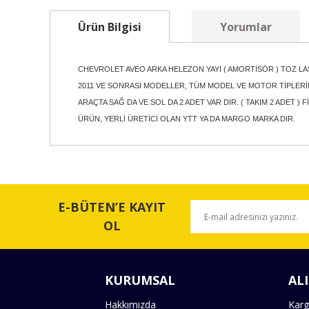
Ürün Bilgisi
Yorumlar
CHEVROLET AVEO ARKA HELEZON YAYI ( AMORTİSÖR ) TOZ LA
2011 VE SONRASI MODELLER, TÜM MODEL VE MOTOR TİPLE
ARAÇTA SAĞ DA VE SOL DA 2 ADET VAR DIR. ( TAKIM 2 ADET ) F
ÜRÜN, YERLİ ÜRETİCİ OLAN YTT YA DA MARGO MARKA DIR.
Bu ürünün fiyat bilgisi, resim, ürün açıklamalarında ve 
Görüş ve önerileriniz için teşekkür ederiz.
E-BÜTEN’E KAYIT
Ürün resmi kalitesiz, bozuk veya görüntülenemiyor.
OL
Ürün açıklamasında eksik bilgiler bulunuyor.
Ürün bilgilerinde hatalar bulunuyor.
KURUMSAL
ALI
Ürün fiyatı diğer sitelerden daha pahalı.
Bu ürüne benzer farklı alternatifler olmalı.
Hakkımızda
Karg