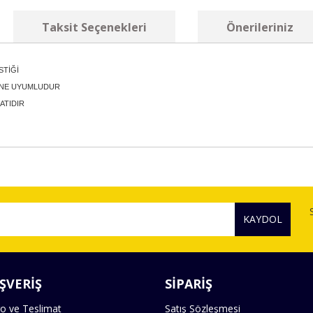
Taksit Seçenekleri
Önerileriniz
STİĞİ
RİNE UYUMLUDUR
İATIDIR
diğer konularda yetersiz gördüğünüz noktaları öneri formunu kullanarak tara
Bu ürüne ilk yorumu siz yapın!
KAYDOL
Yorum Yaz
ŞVERİŞ
SİPARİŞ
o ve Teslimat
Satış Sözleşmesi