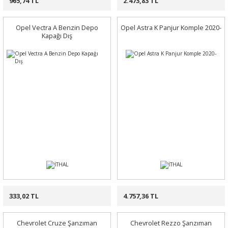
965,74 TL
2.473,83 TL
Opel Vectra A Benzin Depo
Opel Astra K Panjur Komple 2020-
Kapağı Dış
333,02 TL
4.757,36 TL
Chevrolet Cruze Şanzıman
Chevrolet Rezzo Şanzıman