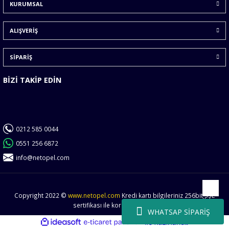
KURUMSAL
ALIŞVERİŞ
SİPARİŞ
BİZİ TAKİP EDİN
0212 585 0044
0551 256 6872
info@netopel.com
Copyright 2022 ©
www.netopel.com
Kredi kartı bilgileriniz 256bit SSL
Yukarı
sertifikası ile korunmaktadır.
WHATSAP SİPARİŞ
ideasoft
ile
e-