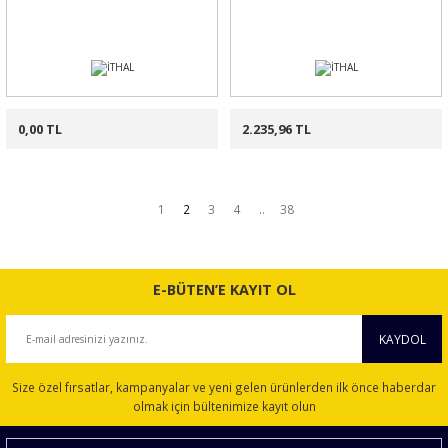
0,00 TL
2.235,96 TL
1
2
3
4
..
38
E-BÜTEN’E KAYIT OL
KAYDOL
Size özel fırsatlar, kampanyalar ve yeni gelen ürünlerden ilk önce haberdar
olmak için bültenimize kayıt olun